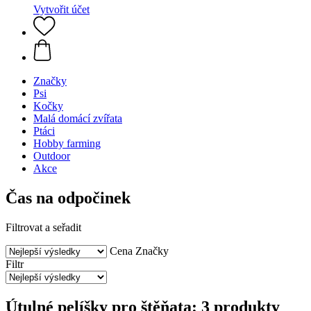
Vytvořit účet
Značky
Psi
Kočky
Malá domácí zvířata
Ptáci
Hobby farming
Outdoor
Akce
Čas na odpočinek
Filtrovat a seřadit
Cena
Značky
Filtr
Útulné pelíšky pro štěňata: 3 produkty