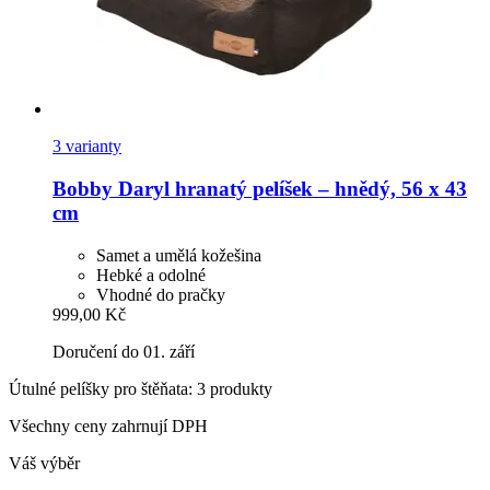
3 varianty
Bobby
Daryl hranatý pelíšek – hnědý, 56 x 43
cm
Samet a umělá kožešina
Hebké a odolné
Vhodné do pračky
999,00 Kč
Doručení do 01. září
Útulné pelíšky pro štěňata: 3 produkty
Všechny ceny zahrnují DPH
Váš výběr