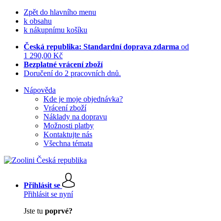
Zpět do hlavního menu
k obsahu
k nákupnímu košíku
Česká republika: Standardní doprava zdarma
od
1 290,00 Kč
Bezplatné vrácení zboží
Doručení do 2 pracovních dnů.
Nápověda
Kde je moje objednávka?
Vrácení zboží
Náklady na dopravu
Možnosti platby
Kontaktujte nás
Všechna témata
Přihlásit se
Přihlásit se nyní
Jste tu
poprvé?