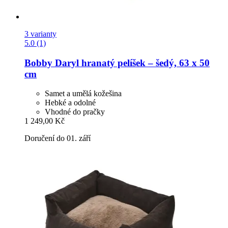
3 varianty
5.0 (1)
Bobby
Daryl hranatý pelíšek – šedý, 63 x 50
cm
Samet a umělá kožešina
Hebké a odolné
Vhodné do pračky
1 249,00 Kč
Doručení do 01. září