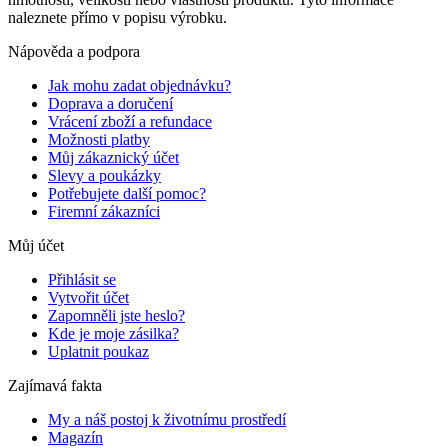
naleznete přímo v popisu výrobku.
Nápověda a podpora
Jak mohu zadat objednávku?
Doprava a doručení
Vrácení zboží a refundace
Možnosti platby
Můj zákaznický účet
Slevy a poukázky
Potřebujete další pomoc?
Firemní zákazníci
Můj účet
Přihlásit se
Vytvořit účet
Zapomněli jste heslo?
Kde je moje zásilka?
Uplatnit poukaz
Zajímavá fakta
My a náš postoj k životnímu prostředí
Magazín