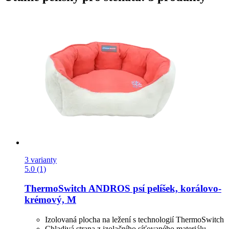
3 varianty
5.0 (1)
ThermoSwitch
ANDROS psí pelíšek, korálovo-​
krémový, M
Izolovaná plocha na ležení s technologií ThermoSwitch
Chladivá strana z izolačního síťovaného materiálu