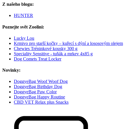
Z našeho blogu:
HUNTER
Poznejte svět Zoolini:
Lucky Lou
Krmivo pro starší kočky – kuřecí s dýní a lososovým olejem
Chewies Tréninkové kousky 300 g
Speciality Sensitive - tuňák a mrkev 4x85 g
Dog Comets Treat Locker
Novinky:
DoggyeBag Woof Woof Dog
DoggyeBag Birthday Dog
DoggyeBag Paw Color
DoggyeBag Happy Routine
CBD VET Relax plus Snacks