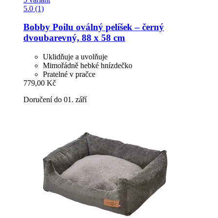
5.0 (1)
Bobby
Poilu oválný pelíšek – černý
dvoubarevný, 88 x 58 cm
Uklidňuje a uvolňuje
Mimořádně hebké hnízdečko
Pratelné v pračce
779,00 Kč
Doručení do 01. září