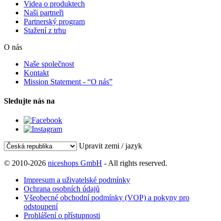
Videa o produktech
Naši partneři
Partnerský program
Stažení z trhu
O nás
Naše společnost
Kontakt
Mission Statement - “O nás”
Sledujte nás na
Upravit zemi / jazyk
© 2010-2026
niceshops GmbH
- All rights reserved.
Impresum a uživatelské podmínky
Ochrana osobních údajů
Všeobecné obchodní podmínky (VOP) a pokyny pro
odstoupení
Prohlášení o přístupnosti