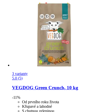
3 varianty
5.0 (5)
VEGDOG
Green Crunch, 10 kg
-11%
Od prvního roku života
Křupavé a lahodné
S chutnou zeleninou