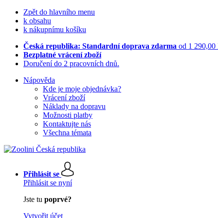
Zpět do hlavního menu
k obsahu
k nákupnímu košíku
Česká republika: Standardní doprava zdarma
od 1 290,00
Bezplatné vrácení zboží
Doručení do 2 pracovních dnů.
Nápověda
Kde je moje objednávka?
Vrácení zboží
Náklady na dopravu
Možnosti platby
Kontaktujte nás
Všechna témata
Přihlásit se
Přihlásit se nyní
Jste tu
poprvé?
Vytvořit účet