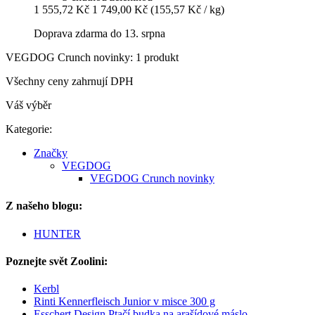
1 555,72 Kč
1 749,00 Kč
(155,57 Kč / kg)
Doprava zdarma do 13. srpna
VEGDOG Crunch novinky: 1 produkt
Všechny ceny zahrnují DPH
Váš výběr
Kategorie:
Značky
VEGDOG
VEGDOG Crunch novinky
Z našeho blogu:
HUNTER
Poznejte svět Zoolini:
Kerbl
Rinti Kennerfleisch Junior v misce 300 g
Esschert Design Ptačí budka na arašídové máslo