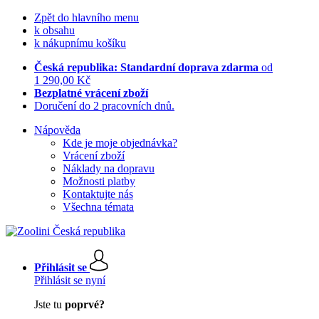
Zpět do hlavního menu
k obsahu
k nákupnímu košíku
Česká republika: Standardní doprava zdarma
od
1 290,00 Kč
Bezplatné vrácení zboží
Doručení do 2 pracovních dnů.
Nápověda
Kde je moje objednávka?
Vrácení zboží
Náklady na dopravu
Možnosti platby
Kontaktujte nás
Všechna témata
Přihlásit se
Přihlásit se nyní
Jste tu
poprvé?