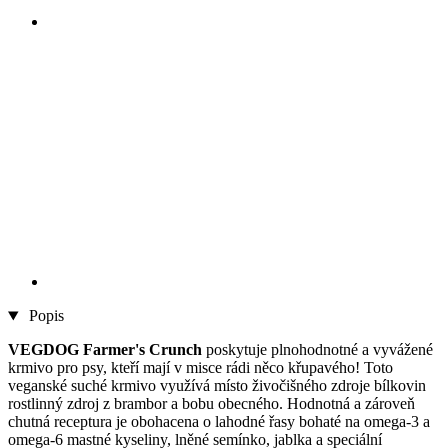
Popis
VEGDOG Farmer's Crunch
poskytuje plnohodnotné a vyvážené
krmivo pro psy, kteří mají v misce rádi něco křupavého! Toto
veganské suché krmivo využívá místo živočišného zdroje bílkovin
rostlinný zdroj z brambor a bobu obecného. Hodnotná a zároveň
chutná receptura je obohacena o lahodné řasy bohaté na omega-3 a
omega-6 mastné kyseliny, lněné semínko, jablka a speciální