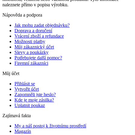
naleznete přímo v popisu výrobku.
Nápověda a podpora
Jak mohu zadat objednávku?
Doprava a doručení
Vrácení zboží a refundace
Možnosti platby
Můj zákaznický účet
Slevy a poukázky
Potřebujete další pomoc?
Firemní zákazníci
Můj účet
Přihlásit se
Vytvořit účet
Zapomněli jste heslo?
Kde je moje zásilka?
Uplatnit poukaz
Zajímavá fakta
My a náš postoj k životnímu prostředí
Magazín