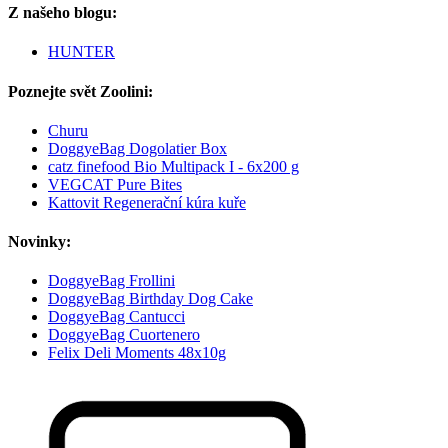
Z našeho blogu:
HUNTER
Poznejte svět Zoolini:
Churu
DoggyeBag Dogolatier Box
catz finefood Bio Multipack I - 6x200 g
VEGCAT Pure Bites
Kattovit Regenerační kúra kuře
Novinky:
DoggyeBag Frollini
DoggyeBag Birthday Dog Cake
DoggyeBag Cantucci
DoggyeBag Cuortenero
Felix Deli Moments 48x10g