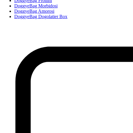
DoggyeBag Frollini
DoggyeBag Morbidosi
DoggyeBag Amorosi
DoggyeBag Dogolatier Box