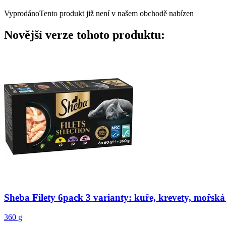
Vyprodáno
Tento produkt již není v našem obchodě nabízen
Novější verze tohoto produktu:
Sheba
Filety 6pack 3 varianty: kuře, krevety, mořská
360 g