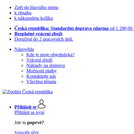
Zpět do hlavního menu
k obsahu
k nákupnímu košíku
Česká republika: Standardní doprava zdarma
od 1 290,00
Bezplatné vrácení zboží
Doručení do 2 pracovních dnů.
Nápověda
Kde je moje objednávka?
Vrácení zboží
Náklady na dopravu
Možnosti platby
Kontaktujte nás
Všechna témata
Přihlásit se
Přihlásit se nyní
Jste tu
poprvé?
Vytvořit účet