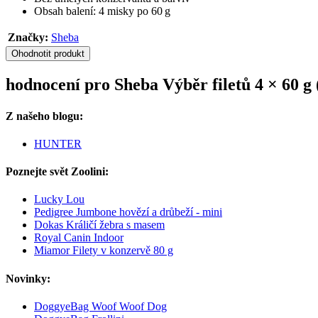
Obsah balení: 4 misky po 60 g
Značky:
Sheba
Ohodnotit produkt
hodnocení pro Sheba Výběr filetů 4 × 60 g 
Z našeho blogu:
HUNTER
Poznejte svět Zoolini:
Lucky Lou
Pedigree Jumbone hovězí a drůbeží - mini
Dokas Králičí žebra s masem
Royal Canin Indoor
Miamor Filety v konzervě 80 g
Novinky:
DoggyeBag Woof Woof Dog