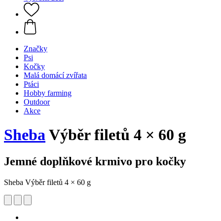
Značky
Psi
Kočky
Malá domácí zvířata
Ptáci
Hobby farming
Outdoor
Akce
Sheba
Výběr filetů 4 × 60 g
Jemné doplňkové krmivo pro kočky
Sheba Výběr filetů 4 × 60 g