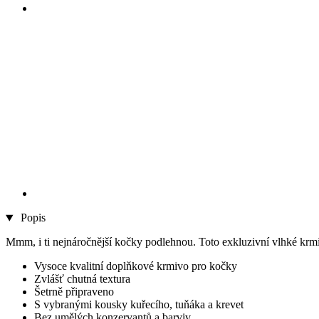
Popis
Mmm, i ti nejnáročnější kočky podlehnou. Toto exkluzivní vlhké krmiv
Vysoce kvalitní doplňkové krmivo pro kočky
Zvlášť chutná textura
Šetrně připraveno
S vybranými kousky kuřecího, tuňáka a krevet
Bez umělých konzervantů a barviv