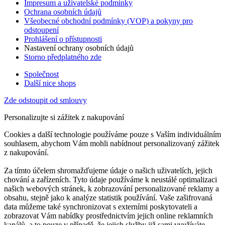
Impresum a uživatelské podmínky
Ochrana osobních údajů
Všeobecné obchodní podmínky (VOP) a pokyny pro
odstoupení
Prohlášení o přístupnosti
Nastavení ochrany osobních údajů
Storno předplatného zde
Společnost
Další nice shops
Zde odstoupit od smlouvy
Personalizujte si zážitek z nakupování
Cookies a další technologie používáme pouze s Vaším individuálním
souhlasem, abychom Vám mohli nabídnout personalizovaný zážitek
z nakupování.
Za tímto účelem shromažďujeme údaje o našich uživatelích, jejich
chování a zařízeních. Tyto údaje používáme k neustálé optimalizaci
našich webových stránek, k zobrazování personalizované reklamy a
obsahu, stejně jako k analýze statistik používání. Vaše zašifrovaná
data můžeme také synchronizovat s externími poskytovateli a
zobrazovat Vám nabídky prostřednictvím jejich online reklamních
kanálů, a to pouze v případě, že jejich služby již sami využíváte.