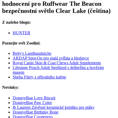
hodnocení pro Ruffwear The Beacon
bezpečnostní světlo Clear Lake (čeština)
Z našeho blogu:
HUNTER
Poznejte svět Zoolini:
Betty's Landhausküche
ARDAP Spot-On pro malá zvířata a hlodavce
Royal Canin Skin & Coat Chews Adult Supplements
Lifestage Pouch Adult Sterilized s drůbežím a hovězím
masem
Sheba Filety z přírodního kuřete
Novinky:
DoggyeBag Love Biscuit
DoggyeBag Paw Color
Ib Laursen Závěsné keramické krmítko pro ptáky
DoggyeBag Birthday Bone
DoggyeBag Cuortenero