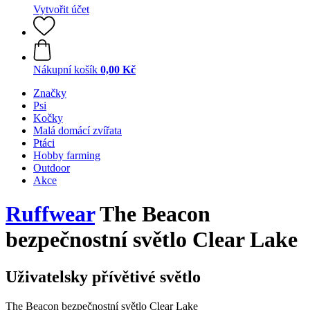
Vytvořit účet
Nákupní košík
0,00 Kč
Značky
Psi
Kočky
Malá domácí zvířata
Ptáci
Hobby farming
Outdoor
Akce
Ruffwear
The Beacon
bezpečnostní světlo Clear Lake
Uživatelsky přívětivé světlo
The Beacon bezpečnostní světlo Clear Lake