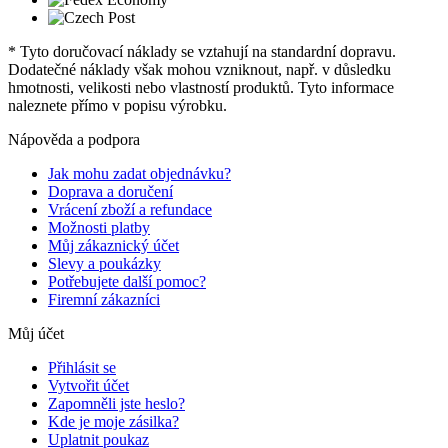
* Tyto doručovací náklady se vztahují na standardní dopravu.
Dodatečné náklady však mohou vzniknout, např. v důsledku
hmotnosti, velikosti nebo vlastností produktů. Tyto informace
naleznete přímo v popisu výrobku.
Nápověda a podpora
Jak mohu zadat objednávku?
Doprava a doručení
Vrácení zboží a refundace
Možnosti platby
Můj zákaznický účet
Slevy a poukázky
Potřebujete další pomoc?
Firemní zákazníci
Můj účet
Přihlásit se
Vytvořit účet
Zapomněli jste heslo?
Kde je moje zásilka?
Uplatnit poukaz