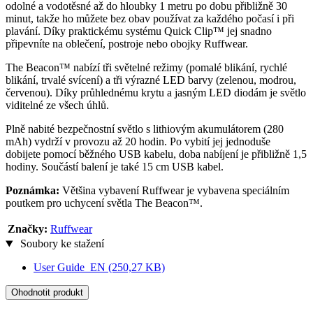
odolné a vodotěsné až do hloubky 1 metru po dobu přibližně 30
minut, takže ho můžete bez obav používat za každého počasí i při
plavání. Díky praktickému systému Quick Clip™ jej snadno
připevníte na oblečení, postroje nebo obojky Ruffwear.
The Beacon™ nabízí tři světelné režimy (pomalé blikání, rychlé
blikání, trvalé svícení) a tři výrazné LED barvy (zelenou, modrou,
červenou). Díky průhlednému krytu a jasným LED diodám je světlo
viditelné ze všech úhlů.
Plně nabité bezpečnostní světlo s lithiovým akumulátorem (280
mAh) vydrží v provozu až 20 hodin. Po vybití jej jednoduše
dobijete pomocí běžného USB kabelu, doba nabíjení je přibližně 1,5
hodiny. Součástí balení je také 15 cm USB kabel.
Poznámka:
Většina vybavení Ruffwear je vybavena speciálním
poutkem pro uchycení světla The Beacon™.
Značky:
Ruffwear
Soubory ke stažení
User Guide_EN
(250,27 KB)
Ohodnotit produkt