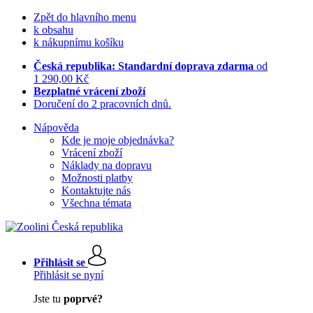
Zpět do hlavního menu
k obsahu
k nákupnímu košíku
Česká republika: Standardní doprava zdarma
od
1 290,00 Kč
Bezplatné vrácení zboží
Doručení do 2 pracovních dnů.
Nápověda
Kde je moje objednávka?
Vrácení zboží
Náklady na dopravu
Možnosti platby
Kontaktujte nás
Všechna témata
Přihlásit se
Přihlásit se nyní
Jste tu
poprvé?