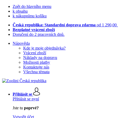
Zpět do hlavního menu
k obsahu
k nákupnímu košíku
Česká republika: Standardní doprava zdarma
od 1 290,00
Bezplatné vrácení zboží
Doručení do 2 pracovních dnů.
Nápověda
Kde je moje objednávka?
Vrácení zboží
Náklady na dopravu
Možnosti platby
Kontaktujte nás
Všechna témata
Přihlásit se
Přihlásit se nyní
Jste tu
poprvé?
Vytvořit účet