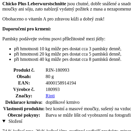
Chicko Plus Leberwurstschnitte
jsou chutné, dobře snášené a snad
moučky ani sóju, zato nabízejí vydatný požitek z masa a nezapomenu
Obohaceno o vitamín A pro zdravou kůži a dobrý zrak!
Doporučení pro krmení:
Pamlsky podávejte svému psovi příležitostně mezi jídly:
při hmotnosti 10 kg může pes dostat cca 3 pamlsky denně,
při hmotnosti 20 kg může pes dostat cca 5 pamlsků denně,
při hmotnosti 40 kg může pes dostat cca 8 pamlsků denně.
Produkt č.
RIN-180993
Obsah:
80 g
EAN:
4000158914194
Výrobce č.
180993
Značky:
Rinti
Deklarace krmiva:
doplňkové krmivo
Vlastnosti produktu:
bez kostní a masové moučky, sušený na vzduch
Obecné pokyny:
Barva se může lišit od vyobrazení na fotografii
Složení