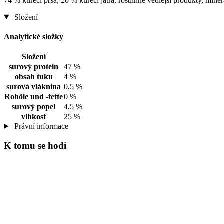
74 % kuřecí prsa, 20 % kuřecí játra, rostlinné vedlejší produkty, miner
Složení
Analytické složky
Složení
surový protein
47 %
obsah tuku
4 %
surová vláknina
0,5 %
Rohöle und -fette
0 %
surový popel
4,5 %
vlhkost
25 %
Právní informace
K tomu se hodí