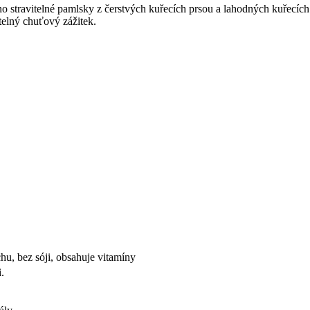
no stravitelné pamlsky z čerstvých kuřecích prsou a lahodných kuřecí
telný chuťový zážitek.
u, bez sóji, obsahuje vitamíny
.