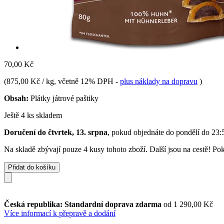
70,00 Kč
(
875,00 Kč / kg
, včetně 12% DPH
-
plus náklady na dopravu
)
Obsah:
Plátky játrové paštiky
Ještě 4 ks skladem
Doručení do čtvrtek, 13. srpna
, pokud objednáte do
pondělí do 23:
Na skladě zbývají pouze 4 kusy tohoto zboží. Další jsou na cestě! Pok
Přidat do košíku
Česká republika: Standardní doprava zdarma
od 1 290,00 Kč
Více informací k přepravě a dodání