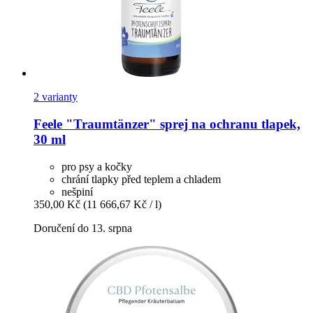
2 varianty
Feele
"Traumtänzer" sprej na ochranu tlapek,
30 ml
pro psy a kočky
chrání tlapky před teplem a chladem
nešpiní
350,00 Kč
(11 666,67 Kč / l)
Doručení do 13. srpna