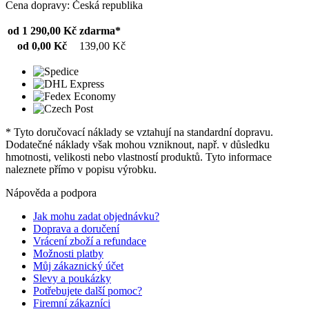
Cena dopravy: Česká republika
od 1 290,00 Kč
zdarma*
od 0,00 Kč
139,00 Kč
* Tyto doručovací náklady se vztahují na standardní dopravu.
Dodatečné náklady však mohou vzniknout, např. v důsledku
hmotnosti, velikosti nebo vlastností produktů. Tyto informace
naleznete přímo v popisu výrobku.
Nápověda a podpora
Jak mohu zadat objednávku?
Doprava a doručení
Vrácení zboží a refundace
Možnosti platby
Můj zákaznický účet
Slevy a poukázky
Potřebujete další pomoc?
Firemní zákazníci