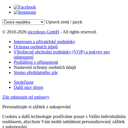
Upravit zemi / jazyk
© 2010-2026
niceshops GmbH
- All rights reserved.
Impresum a uživatelské podmínky
Ochrana osobních údajů
Všeobecné obchodní podmínky (VOP) a pokyny pro
odstoupení
Prohlášení o přístupnosti
Nastavení ochrany osobních údajů
Storno předplatného zde
Společnost
Další nice shops
Zde odstoupit od smlouvy
Personalizujte si zážitek z nakupování
Cookies a další technologie používáme pouze s Vaším individuálním
souhlasem, abychom Vám mohli nabídnout personalizovaný zážitek
z nakupování.