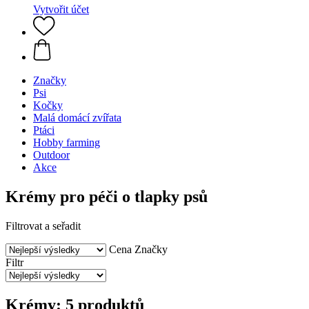
Vytvořit účet
Značky
Psi
Kočky
Malá domácí zvířata
Ptáci
Hobby farming
Outdoor
Akce
Krémy pro péči o tlapky psů
Filtrovat a seřadit
Cena
Značky
Filtr
Krémy: 5 produktů