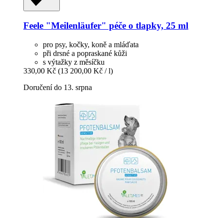
Feele
"Meilenläufer" péče o tlapky, 25 ml
pro psy, kočky, koně a mláďata
při drsné a popraskané kůži
s výtažky z měsíčku
330,00 Kč
(13 200,00 Kč / l)
Doručení do 13. srpna