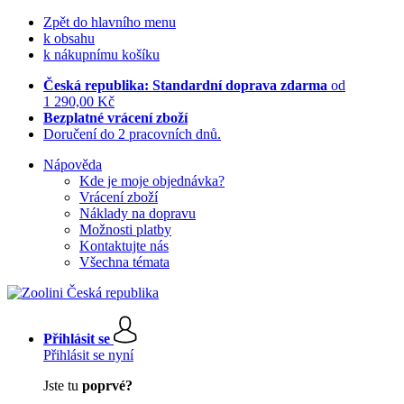
Zpět do hlavního menu
k obsahu
k nákupnímu košíku
Česká republika: Standardní doprava zdarma
od
1 290,00 Kč
Bezplatné vrácení zboží
Doručení do 2 pracovních dnů.
Nápověda
Kde je moje objednávka?
Vrácení zboží
Náklady na dopravu
Možnosti platby
Kontaktujte nás
Všechna témata
Přihlásit se
Přihlásit se nyní
Jste tu
poprvé?