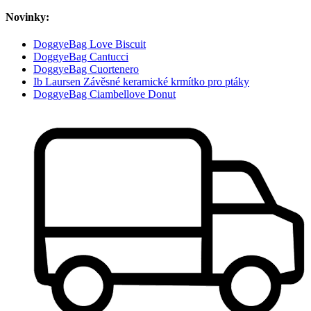
Novinky:
DoggyeBag Love Biscuit
DoggyeBag Cantucci
DoggyeBag Cuortenero
Ib Laursen Závěsné keramické krmítko pro ptáky
DoggyeBag Ciambellove Donut