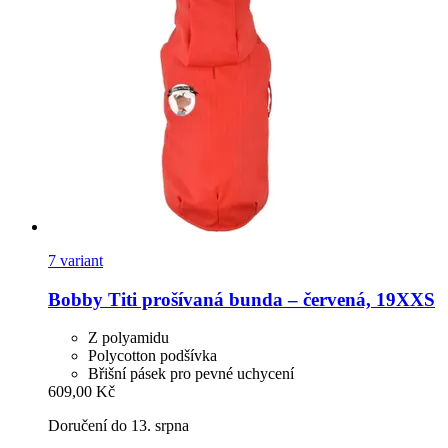
7 variant
Bobby
Titi prošívaná bunda – červená, 19XXS
Z polyamidu
Polycotton podšívka
Břišní pásek pro pevné uchycení
609,00 Kč
Doručení do 13. srpna