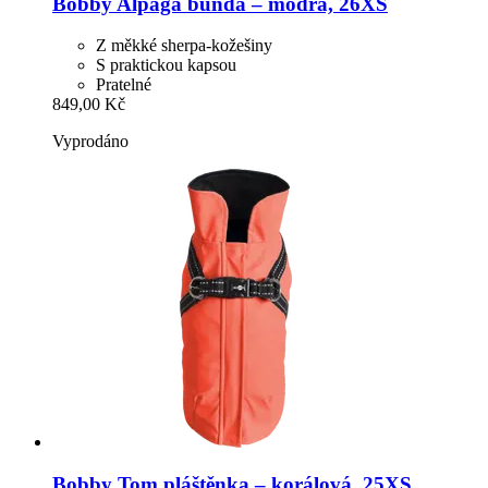
Bobby
Alpaga bunda – modrá, 26XS
Z měkké sherpa-kožešiny
S praktickou kapsou
Pratelné
849,00 Kč
Vyprodáno
Bobby
Tom pláštěnka – korálová, 25XS