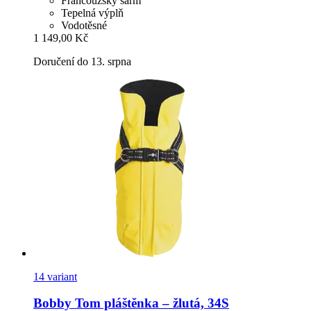
Francouzský šarm
Tepelná výplň
Vodotěsné
1 149,00 Kč
Doručení do 13. srpna
14 variant
Bobby
Tom pláštěnka – žlutá, 34S