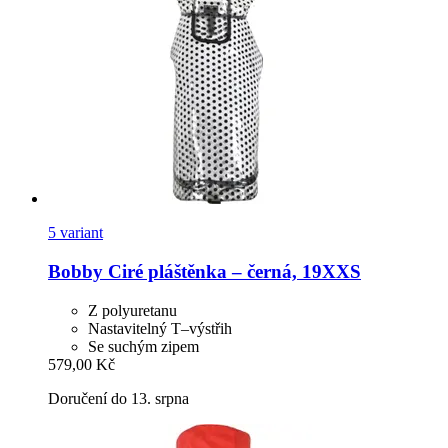
5 variant
Bobby
Ciré pláštěnka – černá, 19XXS
Z polyuretanu
Nastavitelný T–výstřih
Se suchým zipem
579,00 Kč
Doručení do 13. srpna