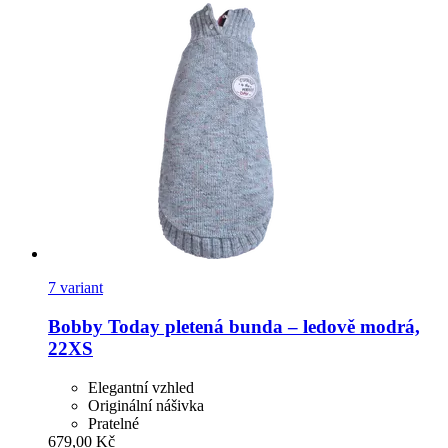
7 variant
Bobby
Today pletená bunda – ledově modrá,
22XS
Elegantní vzhled
Originální nášivka
Pratelné
679,00 Kč