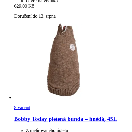
Otvor na vodítko
629,00 Kč
Doručení do 13. srpna
8 variant
Bobby
Today pletená bunda – hnědá, 45L
Z melírovaného úpletu