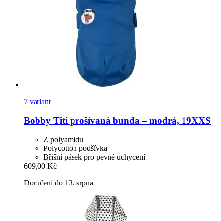
7 variant
Bobby
Titi prošívaná bunda – modrá, 19XXS
Z polyamidu
Polycotton podšívka
Břišní pásek pro pevné uchycení
609,00 Kč
Doručení do 13. srpna