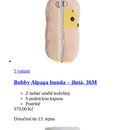
5 variant
Bobby
Alpaga bunda – žlutá, 36M
Z hebké umělé kožešiny
S praktickou kapsou
Pratelné
979,00 Kč
Doručení do 13. srpna