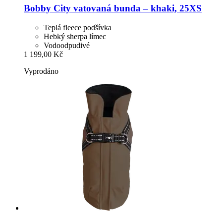
Bobby
City vatovaná bunda – khaki, 25XS
Teplá fleece podšívka
Hebký sherpa límec
Vodoodpudivé
1 199,00 Kč
Vyprodáno