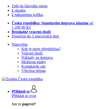
Zpět do hlavního menu
k obsahu
k nákupnímu košíku
Česká republika: Standardní doprava zdarma
od
1 290,00 Kč
Bezplatné vrácení zboží
Doručení do 2 pracovních dnů.
Nápověda
Kde je moje objednávka?
Vrácení zboží
Náklady na dopravu
Možnosti platby
Kontaktujte nás
Všechna témata
Přihlásit se
Přihlásit se nyní
Jste tu
poprvé?