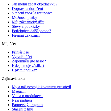
Jak mohu zadat objednávku?
Doprava a doručení
Vrácení zboží a refundace
Možnosti platby
Můj zákaznický účet
Slevy a poukázky
Potřebujete další pomoc?
Firemní zákazníci
Můj účet
Přihlásit se
Vytvořit účet
Zapomněli jste heslo?
Kde je moje zásilka?
Uplatnit poukaz
Zajímavá fakta
My a náš postoj k životnímu prostředí
Magazín
Videa o produktech
Naši partneři
Partnerský program
Stažení z trhu