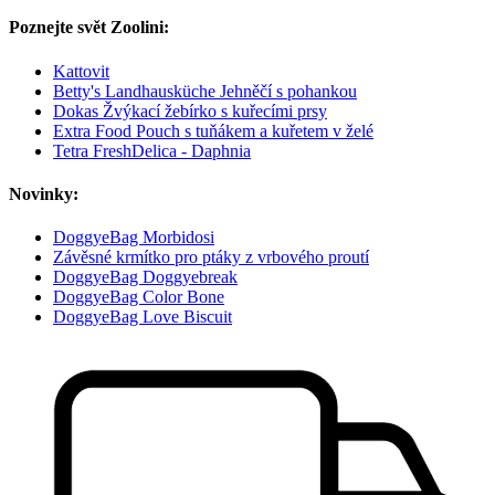
Poznejte svět Zoolini:
Kattovit
Betty's Landhausküche Jehněčí s pohankou
Dokas Žvýkací žebírko s kuřecími prsy
Extra Food Pouch s tuňákem a kuřetem v želé
Tetra FreshDelica - Daphnia
Novinky:
DoggyeBag Morbidosi
Závěsné krmítko pro ptáky z vrbového proutí
DoggyeBag Doggyebreak
DoggyeBag Color Bone
DoggyeBag Love Biscuit