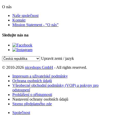
O nás
Naše společnost
Kontakt
Mission Statement - “O nás”
Sledujte nás na
Upravit zemi / jazyk
© 2010-2026
niceshops GmbH
- All rights reserved.
Impresum a uživatelské podmínky
Ochrana osobních údajů
Všeobecné obchodní podmínky (VOP) a pokyny pro
odstoupení
Prohlášení o přístupnosti
Nastavení ochrany osobních údajů
Storno předplatného zde
Společnost