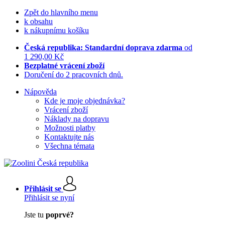
Zpět do hlavního menu
k obsahu
k nákupnímu košíku
Česká republika: Standardní doprava zdarma
od
1 290,00 Kč
Bezplatné vrácení zboží
Doručení do 2 pracovních dnů.
Nápověda
Kde je moje objednávka?
Vrácení zboží
Náklady na dopravu
Možnosti platby
Kontaktujte nás
Všechna témata
Přihlásit se
Přihlásit se nyní
Jste tu
poprvé?