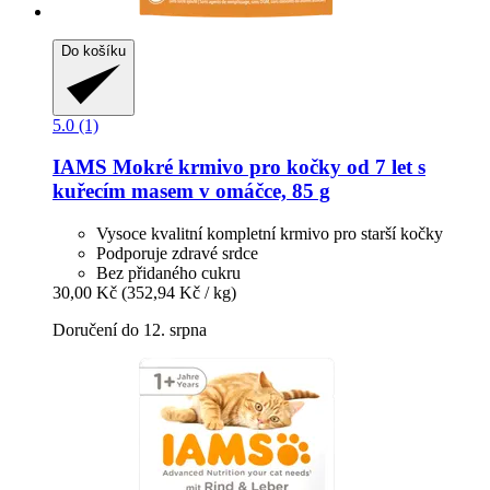
Do košíku
5.0 (1)
IAMS
Mokré krmivo pro kočky od 7 let s
kuřecím masem v omáčce, 85 g
Vysoce kvalitní kompletní krmivo pro starší kočky
Podporuje zdravé srdce
Bez přidaného cukru
30,00 Kč
(352,94 Kč / kg)
Doručení do 12. srpna