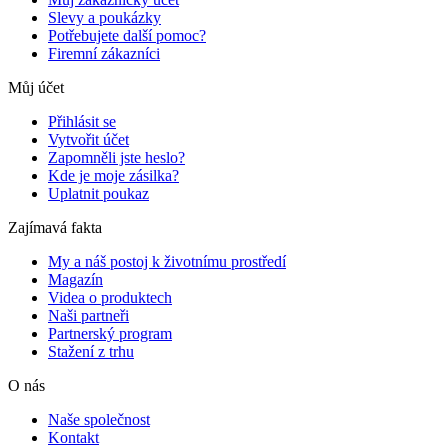
Slevy a poukázky
Potřebujete další pomoc?
Firemní zákazníci
Můj účet
Přihlásit se
Vytvořit účet
Zapomněli jste heslo?
Kde je moje zásilka?
Uplatnit poukaz
Zajímavá fakta
My a náš postoj k životnímu prostředí
Magazín
Videa o produktech
Naši partneři
Partnerský program
Stažení z trhu
O nás
Naše společnost
Kontakt