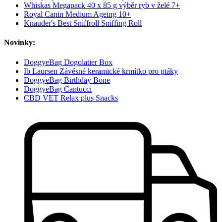
Whiskas Megapack 40 x 85 g výběr ryb v želé 7+
Royal Canin Medium Ageing 10+
Knauder's Best Sniffroll Sniffing Roll
Novinky:
DoggyeBag Dogolatier Box
Ib Laursen Závěsné keramické krmítko pro ptáky
DoggyeBag Birthday Bone
DoggyeBag Cantucci
CBD VET Relax plus Snacks