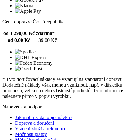
Cena dopravy: Česká republika
od 1 290,00 Kč
zdarma*
od 0,00 Kč
139,00 Kč
* Tyto doručovací náklady se vztahují na standardní dopravu.
Dodatečné náklady však mohou vzniknout, např. v důsledku
hmotnosti, velikosti nebo vlastností produktů. Tyto informace
naleznete přímo v popisu výrobku.
Nápověda a podpora
Jak mohu zadat objednávku?
Doprava a doručení
Vrácení zboží a refundace
Možnosti platby
Můj zákaznický účet