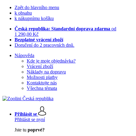
Zpět do hlavního menu
k obsahu
k nákupnímu košíku
Česká republika: Standardní doprava zdarma
od
1 290,00 Kč
Bezplatné vrácení zboží
Doručení do 2 pracovních dnů.
Nápověda
Kde je moje objednávka?
Vrácení zboží
Náklady na dopravu
Možnosti platby
Kontaktujte nás
Všechna témata
Přihlásit se
Přihlásit se nyní
Jste tu
poprvé?