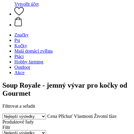
Vytvořit účet
Značky
Psi
Kočky
Malá domácí zvířata
Ptáci
Hobby farming
Outdoor
Akce
Soup Royale - jemný vývar pro kočky od
Gourmet
Filtrovat a seřadit
Cena
Příchuť
Vlastnosti
Životní fáze
Produktové řady
Filtr