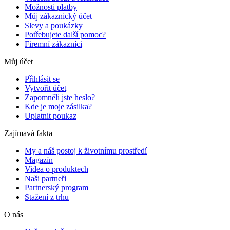
Možnosti platby
Můj zákaznický účet
Slevy a poukázky
Potřebujete další pomoc?
Firemní zákazníci
Můj účet
Přihlásit se
Vytvořit účet
Zapomněli jste heslo?
Kde je moje zásilka?
Uplatnit poukaz
Zajímavá fakta
My a náš postoj k životnímu prostředí
Magazín
Videa o produktech
Naši partneři
Partnerský program
Stažení z trhu
O nás