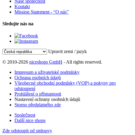
Naše společnost
Kontakt
Mission Statement - “O nás”
Sledujte nás na
Upravit zemi / jazyk
© 2010-2026
niceshops GmbH
- All rights reserved.
Impresum a uživatelské podmínky
Ochrana osobních údajů
Všeobecné obchodní podmínky (VOP) a pokyny pro
odstoupení
Prohlášení o přístupnosti
Nastavení ochrany osobních údajů
Storno předplatného zde
Společnost
Další nice shops
Zde odstoupit od smlouvy