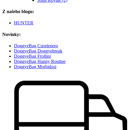
Soup Royale (2)
Z našeho blogu:
HUNTER
Novinky:
DoggyeBag Cuortenero
DoggyeBag Doggyebreak
DoggyeBag Frollini
DoggyeBag Happy Routine
DoggyeBag Morbidosi