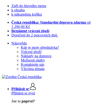
Zpět do hlavního menu
k obsahu
k nákupnímu košíku
Česká republika: Standardní doprava zdarma
od
1 290,00 Kč
Bezplatné vrácení zboží
Doručení do 2 pracovních dnů.
Nápověda
Kde je moje objednávka?
Vrácení zboží
Náklady na dopravu
Možnosti platby
Kontaktujte nás
Všechna témata
Přihlásit se
Přihlásit se nyní
Jste tu
poprvé?