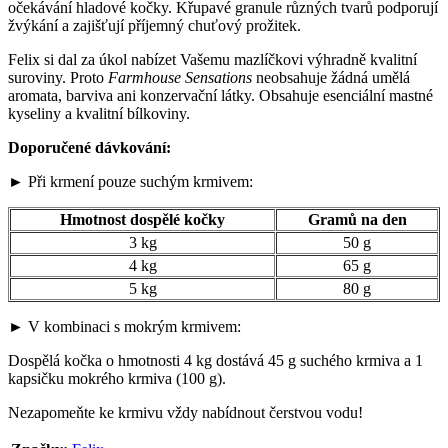
očekávání hladové kočky. Křupavé granule různých tvarů podporují
žvýkání a zajišťují příjemný chuťový prožitek.
Felix si dal za úkol nabízet Vašemu mazlíčkovi výhradně kvalitní
suroviny. Proto
Farmhouse Sensations
neobsahuje žádná umělá
aromata, barviva ani konzervační látky. Obsahuje esenciální mastné
kyseliny a kvalitní bílkoviny.
Doporučené dávkování:
► Při krmení pouze suchým krmivem:
Hmotnost dospělé kočky
Gramů na den
3 kg
50 g
4 kg
65 g
5 kg
80 g
► V kombinaci s mokrým krmivem:
Dospělá kočka o hmotnosti 4 kg dostává 45 g suchého krmiva a 1
kapsičku mokrého krmiva (100 g).
Nezapomeňte ke krmivu vždy nabídnout čerstvou vodu!