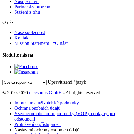
Naši partneři
Partnerský program
Stažení z trhu
O nás
Naše společnost
Kontakt
Mission Statement - “O nás”
Sledujte nás na
Upravit zemi / jazyk
© 2010-2026
niceshops GmbH
- All rights reserved.
Impresum a uživatelské podmínky
Ochrana osobních údajů
Všeobecné obchodní podmínky (VOP) a pokyny pro
odstoupení
Prohlášení o přístupnosti
Nastavení ochrany osobních údajů