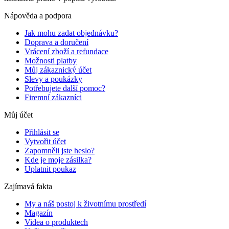
Nápověda a podpora
Jak mohu zadat objednávku?
Doprava a doručení
Vrácení zboží a refundace
Možnosti platby
Můj zákaznický účet
Slevy a poukázky
Potřebujete další pomoc?
Firemní zákazníci
Můj účet
Přihlásit se
Vytvořit účet
Zapomněli jste heslo?
Kde je moje zásilka?
Uplatnit poukaz
Zajímavá fakta
My a náš postoj k životnímu prostředí
Magazín
Videa o produktech