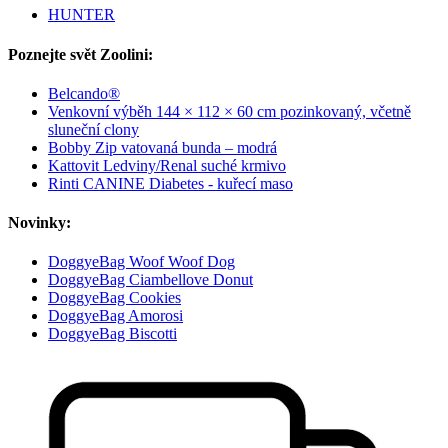
HUNTER
Poznejte svět Zoolini:
Belcando®
Venkovní výběh 144 × 112 × 60 cm pozinkovaný, včetně
sluneční clony
Bobby Zip vatovaná bunda – modrá
Kattovit Ledviny/Renal suché krmivo
Rinti CANINE Diabetes - kuřecí maso
Novinky:
DoggyeBag Woof Woof Dog
DoggyeBag Ciambellove Donut
DoggyeBag Cookies
DoggyeBag Amorosi
DoggyeBag Biscotti