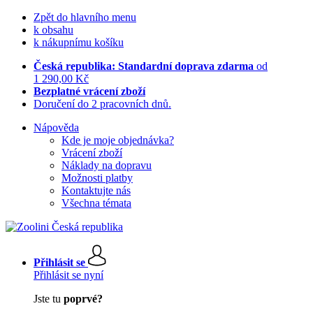
Zpět do hlavního menu
k obsahu
k nákupnímu košíku
Česká republika: Standardní doprava zdarma
od
1 290,00 Kč
Bezplatné vrácení zboží
Doručení do 2 pracovních dnů.
Nápověda
Kde je moje objednávka?
Vrácení zboží
Náklady na dopravu
Možnosti platby
Kontaktujte nás
Všechna témata
Přihlásit se
Přihlásit se nyní
Jste tu
poprvé?