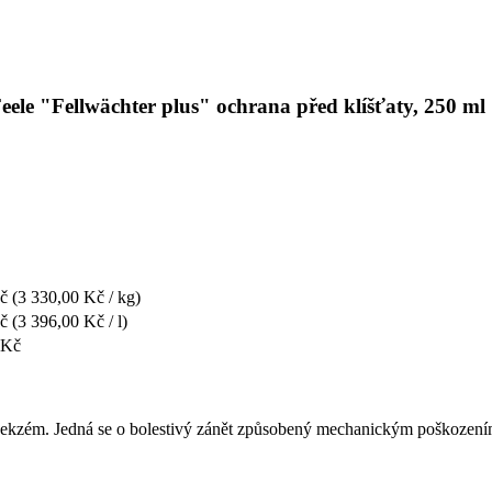
eele "Fellwächter plus" ochrana před klíšťaty, 250 ml
č
(3 330,00 Kč / kg)
č
(3 396,00 Kč / l)
 Kč
říká ekzém. Jedná se o bolestivý zánět způsobený mechanickým poškození