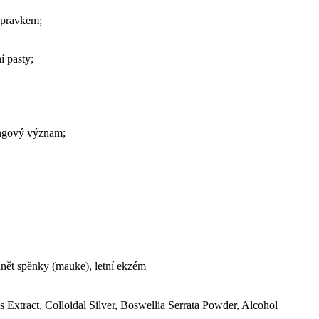
ípravkem;
í pasty;
ingový význam;
ánět spěnky (mauke), letní ekzém
s Extract, Colloidal Silver, Boswellia Serrata Powder, Alcohol