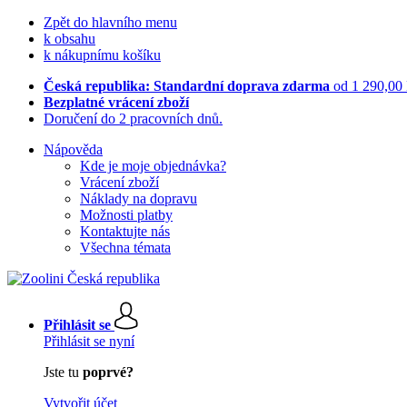
Zpět do hlavního menu
k obsahu
k nákupnímu košíku
Česká republika: Standardní doprava zdarma
od 1 290,00
Bezplatné vrácení zboží
Doručení do 2 pracovních dnů.
Nápověda
Kde je moje objednávka?
Vrácení zboží
Náklady na dopravu
Možnosti platby
Kontaktujte nás
Všechna témata
Přihlásit se
Přihlásit se nyní
Jste tu
poprvé?
Vytvořit účet