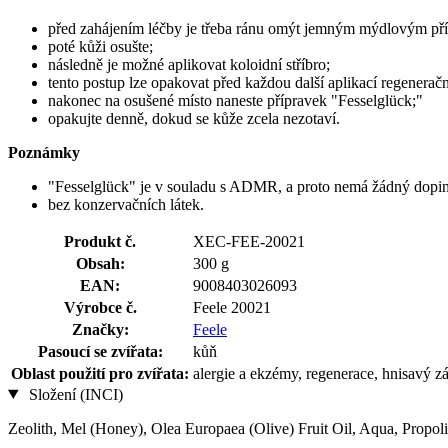
před zahájením léčby je třeba ránu omýt jemným mýdlovým př
poté kůži osušte;
následně je možné aplikovat koloidní stříbro;
tento postup lze opakovat před každou další aplikací regeneračn
nakonec na osušené místo naneste přípravek "Fesselglück;"
opakujte denně, dokud se kůže zcela nezotaví.
Poznámky
"Fesselglück" je v souladu s ADMR, a proto nemá žádný dop
bez konzervačních látek.
Produkt č.
XEC-FEE-20021
Obsah:
300 g
EAN:
9008403026093
Výrobce č.
Feele 20021
Značky:
Feele
Pasoucí se zvířata:
kůň
Oblast použití pro zvířata:
alergie a ekzémy, regenerace, hnisavý z
Složení (INCI)
Zeolith, Mel (Honey), Olea Europaea (Olive) Fruit Oil, Aqua, Propoli