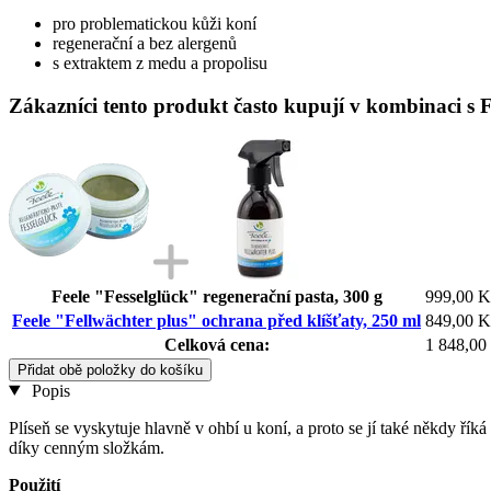
pro problematickou kůži koní
regenerační a bez alergenů
s extraktem z medu a propolisu
Zákazníci tento produkt často kupují v kombinaci s F
Feele "Fesselglück" regenerační pasta, 300 g
999,00 K
Feele "Fellwächter plus" ochrana před klíšťaty, 250 ml
849,00 K
Celková cena:
1 848,00
Přidat obě položky do košíku
Popis
Plíseň se vyskytuje hlavně v ohbí u koní, a proto se jí také někdy 
díky cenným složkám.
Použití