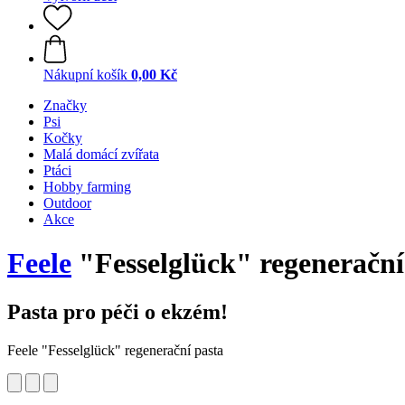
Nákupní košík
0,00 Kč
Značky
Psi
Kočky
Malá domácí zvířata
Ptáci
Hobby farming
Outdoor
Akce
Feele
"Fesselglück" regenerační 
Pasta pro péči o ekzém!
Feele "Fesselglück" regenerační pasta