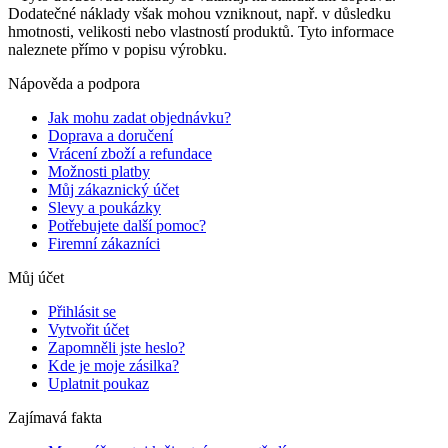
Dodatečné náklady však mohou vzniknout, např. v důsledku
hmotnosti, velikosti nebo vlastností produktů. Tyto informace
naleznete přímo v popisu výrobku.
Nápověda a podpora
Jak mohu zadat objednávku?
Doprava a doručení
Vrácení zboží a refundace
Možnosti platby
Můj zákaznický účet
Slevy a poukázky
Potřebujete další pomoc?
Firemní zákazníci
Můj účet
Přihlásit se
Vytvořit účet
Zapomněli jste heslo?
Kde je moje zásilka?
Uplatnit poukaz
Zajímavá fakta