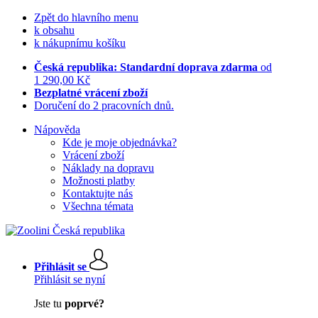
Zpět do hlavního menu
k obsahu
k nákupnímu košíku
Česká republika: Standardní doprava zdarma
od
1 290,00 Kč
Bezplatné vrácení zboží
Doručení do 2 pracovních dnů.
Nápověda
Kde je moje objednávka?
Vrácení zboží
Náklady na dopravu
Možnosti platby
Kontaktujte nás
Všechna témata
Přihlásit se
Přihlásit se nyní
Jste tu
poprvé?