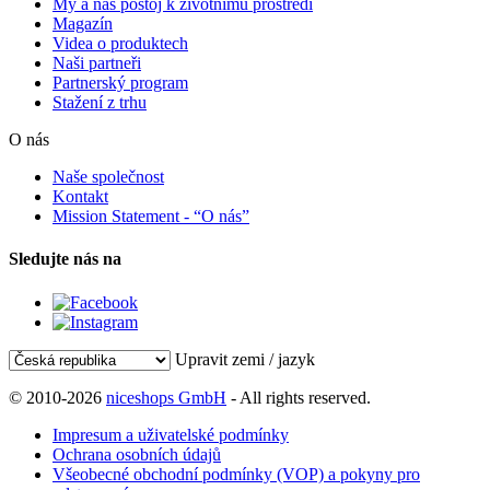
My a náš postoj k životnímu prostředí
Magazín
Videa o produktech
Naši partneři
Partnerský program
Stažení z trhu
O nás
Naše společnost
Kontakt
Mission Statement - “O nás”
Sledujte nás na
Upravit zemi / jazyk
© 2010-2026
niceshops GmbH
- All rights reserved.
Impresum a uživatelské podmínky
Ochrana osobních údajů
Všeobecné obchodní podmínky (VOP) a pokyny pro