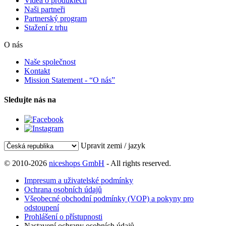
Videa o produktech
Naši partneři
Partnerský program
Stažení z trhu
O nás
Naše společnost
Kontakt
Mission Statement - “O nás”
Sledujte nás na
Upravit zemi / jazyk
© 2010-2026
niceshops GmbH
- All rights reserved.
Impresum a uživatelské podmínky
Ochrana osobních údajů
Všeobecné obchodní podmínky (VOP) a pokyny pro
odstoupení
Prohlášení o přístupnosti
Nastavení ochrany osobních údajů