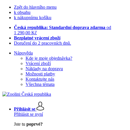
Zpět do hlavního menu
k obsahu
k nákupnímu košíku
Česká republika: Standardní doprava zdarma
od
1 290,00 Kč
Bezplatné vrácení zboží
Doručení do 2 pracovních dnů.
Nápověda
Kde je moje objednávka?
Vrácení zboží
Náklady na dopravu
Možnosti platby
Kontaktujte nás
Všechna témata
Přihlásit se
Přihlásit se nyní
Jste tu
poprvé?