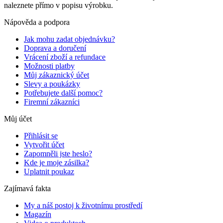
naleznete přímo v popisu výrobku.
Nápověda a podpora
Jak mohu zadat objednávku?
Doprava a doručení
Vrácení zboží a refundace
Možnosti platby
Můj zákaznický účet
Slevy a poukázky
Potřebujete další pomoc?
Firemní zákazníci
Můj účet
Přihlásit se
Vytvořit účet
Zapomněli jste heslo?
Kde je moje zásilka?
Uplatnit poukaz
Zajímavá fakta
My a náš postoj k životnímu prostředí
Magazín