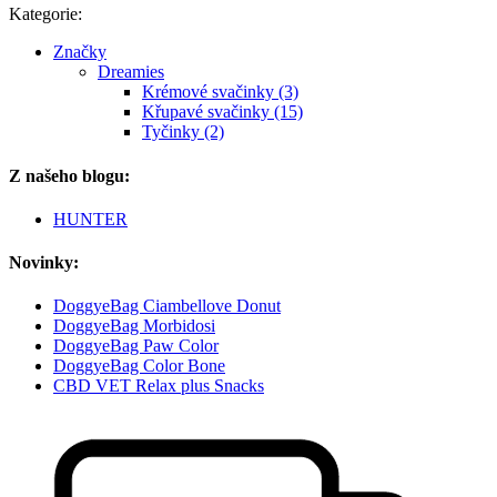
Kategorie:
Značky
Dreamies
Krémové svačinky (3)
Křupavé svačinky (15)
Tyčinky (2)
Z našeho blogu:
HUNTER
Novinky:
DoggyeBag Ciambellove Donut
DoggyeBag Morbidosi
DoggyeBag Paw Color
DoggyeBag Color Bone
CBD VET Relax plus Snacks