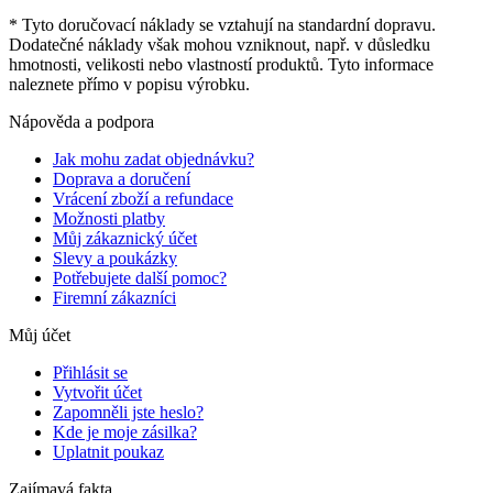
* Tyto doručovací náklady se vztahují na standardní dopravu.
Dodatečné náklady však mohou vzniknout, např. v důsledku
hmotnosti, velikosti nebo vlastností produktů. Tyto informace
naleznete přímo v popisu výrobku.
Nápověda a podpora
Jak mohu zadat objednávku?
Doprava a doručení
Vrácení zboží a refundace
Možnosti platby
Můj zákaznický účet
Slevy a poukázky
Potřebujete další pomoc?
Firemní zákazníci
Můj účet
Přihlásit se
Vytvořit účet
Zapomněli jste heslo?
Kde je moje zásilka?
Uplatnit poukaz
Zajímavá fakta