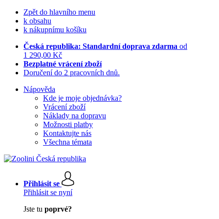
Zpět do hlavního menu
k obsahu
k nákupnímu košíku
Česká republika: Standardní doprava zdarma
od
1 290,00 Kč
Bezplatné vrácení zboží
Doručení do 2 pracovních dnů.
Nápověda
Kde je moje objednávka?
Vrácení zboží
Náklady na dopravu
Možnosti platby
Kontaktujte nás
Všechna témata
Přihlásit se
Přihlásit se nyní
Jste tu
poprvé?