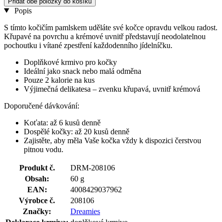
Přidat obě položky do košíku
Popis
S tímto kočičím pamlskem uděláte své kočce opravdu velkou radost.
Křupavé na povrchu a krémové uvnitř představují neodolatelnou
pochoutku i vítané zpestření každodenního jídelníčku.
Doplňkové krmivo pro kočky
Ideální jako snack nebo malá odměna
Pouze 2 kalorie na kus
Výjimečná delikatesa – zvenku křupavá, uvnitř krémová
Doporučené dávkování:
Koťata: až 6 kusů denně
Dospělé kočky: až 20 kusů denně
Zajistěte, aby měla Vaše kočka vždy k dispozici čerstvou
pitnou vodu.
Produkt č.
DRM-208106
Obsah:
60 g
EAN:
4008429037962
Výrobce č.
208106
Značky:
Dreamies