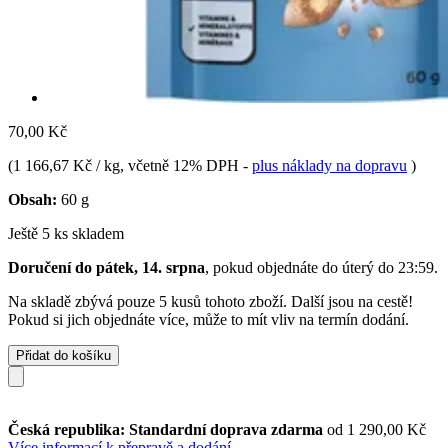
70,00 Kč
(
1 166,67 Kč / kg
, včetně 12% DPH
-
plus náklady na dopravu
)
Obsah:
60 g
Ještě 5 ks skladem
Doručení do pátek, 14. srpna
, pokud objednáte do
úterý do 23:59
.
Na skladě zbývá pouze 5 kusů tohoto zboží. Další jsou na cestě!
Pokud si jich objednáte více, může to mít vliv na termín dodání.
Přidat do košíku
Česká republika: Standardní doprava zdarma
od 1 290,00 Kč
Více informací k přepravě a dodání