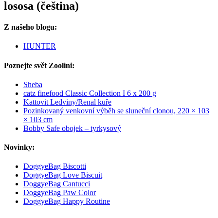
lososa (čeština)
Z našeho blogu:
HUNTER
Poznejte svět Zoolini:
Sheba
catz finefood Classic Collection I 6 x 200 g
Kattovit Ledviny/Renal kuře
Pozinkovaný venkovní výběh se sluneční clonou, 220 × 103
× 103 cm
Bobby Safe obojek – tyrkysový
Novinky:
DoggyeBag Biscotti
DoggyeBag Love Biscuit
DoggyeBag Cantucci
DoggyeBag Paw Color
DoggyeBag Happy Routine