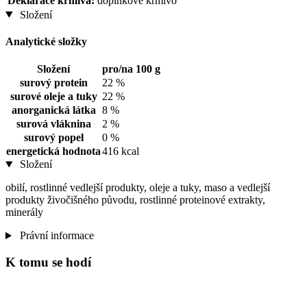
Deklarace krmiva:
doplňkové krmivo
Složení
Analytické složky
Složení
pro/na 100 g
surový protein
22 %
surové oleje a tuky
22 %
anorganická látka
8 %
surová vláknina
2 %
surový popel
0 %
energetická hodnota
416 kcal
Složení
obilí, rostlinné vedlejší produkty, oleje a tuky, maso a vedlejší
produkty živočišného původu, rostlinné proteinové extrakty,
minerály
Právní informace
K tomu se hodí