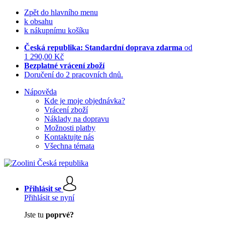
Zpět do hlavního menu
k obsahu
k nákupnímu košíku
Česká republika: Standardní doprava zdarma
od
1 290,00 Kč
Bezplatné vrácení zboží
Doručení do 2 pracovních dnů.
Nápověda
Kde je moje objednávka?
Vrácení zboží
Náklady na dopravu
Možnosti platby
Kontaktujte nás
Všechna témata
Přihlásit se
Přihlásit se nyní
Jste tu
poprvé?