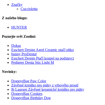
Značky
Cucciolotta
Z našeho blogu:
HUNTER
Poznejte svět Zoolini:
Dokas
Esschert Design Aged Ceramic ptačí pítko
bunny ProDental
Esschert Design Ptačí koupel na podstavci
Pedigree Denta Stix Light M
Novinky:
DoggyeBag Paw Color
Závěsné krmítko pro ptáky z vrbového proutí
Ib Laursen Závěsné keramické krmítko pro ptáky
DoggyeBag Cookies
DoggyeBag Birthday Dog