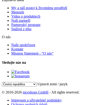
My a náš postoj k životnímu prostředí
Magazín
Videa o produktech
Naši partneři
Partnerský program
Stažení z trhu
O nás
Naše společnost
Kontakt
Mission Statement - “O nás”
Sledujte nás na
Upravit zemi / jazyk
© 2010-2026
niceshops GmbH
- All rights reserved.
Impresum a uživatelské podmínky
Ochrana osobních údajů