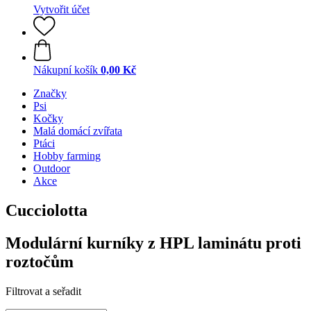
Vytvořit účet
Nákupní košík
0,00 Kč
Značky
Psi
Kočky
Malá domácí zvířata
Ptáci
Hobby farming
Outdoor
Akce
Cucciolotta
Modulární kurníky z HPL laminátu proti
roztočům
Filtrovat a seřadit