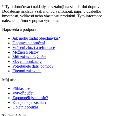
* Tyto doručovací náklady se vztahují na standardní dopravu.
Dodatečné náklady však mohou vzniknout, např. v důsledku
hmotnosti, velikosti nebo vlastností produktů. Tyto informace
naleznete přímo v popisu výrobku.
Nápověda a podpora
Jak mohu zadat objednávku?
Doprava a doručení
Vrácení zboží a refundace
Možnosti platby
Můj zákaznický účet
Slevy a poukázky
Potřebujete další pomoc?
Firemní zákazníci
Můj účet
Přihlásit se
Vytvořit účet
Zapomněli jste heslo?
Kde je moje zásilka?
Uplatnit poukaz
Zajímavá fakta