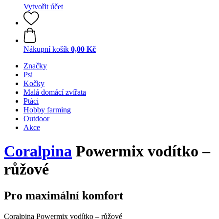
Vytvořit účet
Nákupní košík
0,00 Kč
Značky
Psi
Kočky
Malá domácí zvířata
Ptáci
Hobby farming
Outdoor
Akce
Coralpina
Powermix vodítko –
růžové
Pro maximální komfort
Coralpina Powermix vodítko – růžové