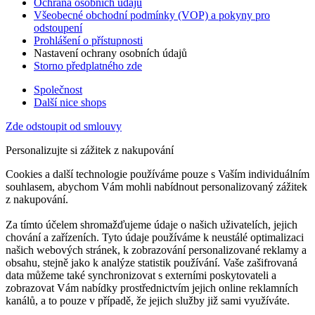
Ochrana osobních údajů
Všeobecné obchodní podmínky (VOP) a pokyny pro
odstoupení
Prohlášení o přístupnosti
Nastavení ochrany osobních údajů
Storno předplatného zde
Společnost
Další nice shops
Zde odstoupit od smlouvy
Personalizujte si zážitek z nakupování
Cookies a další technologie používáme pouze s Vaším individuálním
souhlasem, abychom Vám mohli nabídnout personalizovaný zážitek
z nakupování.
Za tímto účelem shromažďujeme údaje o našich uživatelích, jejich
chování a zařízeních. Tyto údaje používáme k neustálé optimalizaci
našich webových stránek, k zobrazování personalizované reklamy a
obsahu, stejně jako k analýze statistik používání. Vaše zašifrovaná
data můžeme také synchronizovat s externími poskytovateli a
zobrazovat Vám nabídky prostřednictvím jejich online reklamních
kanálů, a to pouze v případě, že jejich služby již sami využíváte.