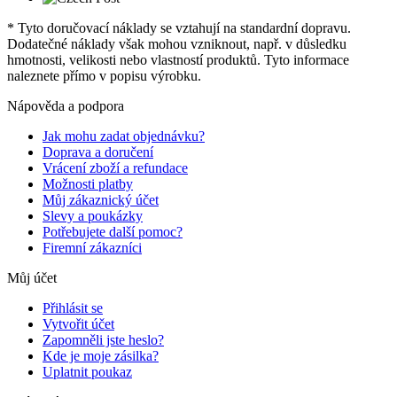
* Tyto doručovací náklady se vztahují na standardní dopravu.
Dodatečné náklady však mohou vzniknout, např. v důsledku
hmotnosti, velikosti nebo vlastností produktů. Tyto informace
naleznete přímo v popisu výrobku.
Nápověda a podpora
Jak mohu zadat objednávku?
Doprava a doručení
Vrácení zboží a refundace
Možnosti platby
Můj zákaznický účet
Slevy a poukázky
Potřebujete další pomoc?
Firemní zákazníci
Můj účet
Přihlásit se
Vytvořit účet
Zapomněli jste heslo?
Kde je moje zásilka?
Uplatnit poukaz