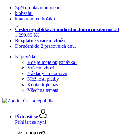
Zpět do hlavního menu
k obsahu
k nákupnímu košíku
Česká republika: Standardní doprava zdarma
od
1 290,00 Kč
Bezplatné vrácení zboží
Doručení do 2 pracovních dnů.
Nápověda
Kde je moje objednávka?
Vrácení zboží
Náklady na dopravu
Možnosti platby
Kontaktujte nás
Všechna témata
Přihlásit se
Přihlásit se nyní
Jste tu
poprvé?