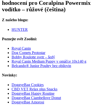
hodnocení pro Coralpina Powermix
vodítko – růžové (čeština)
Z našeho blogu:
HUNTER
Poznejte svět Zoolini:
Royal Canin
Dog Comets Protostar
Bobby Roulotte svetr – šedý
Royal Canin Medium Puppy v omáčce 10x140 g
Belcando® Junior Poultry bez obilovin
Novinky:
DoggyeBag Cookies
CBD VET Relax plus Snacks
DoggyeBag Happy Routine
DoggyeBag Ciambellove Donut
DoggyeBag Amorosi