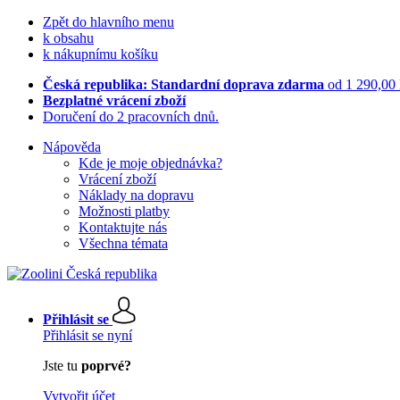
Zpět do hlavního menu
k obsahu
k nákupnímu košíku
Česká republika: Standardní doprava zdarma
od 1 290,00
Bezplatné vrácení zboží
Doručení do 2 pracovních dnů.
Nápověda
Kde je moje objednávka?
Vrácení zboží
Náklady na dopravu
Možnosti platby
Kontaktujte nás
Všechna témata
Přihlásit se
Přihlásit se nyní
Jste tu
poprvé?
Vytvořit účet