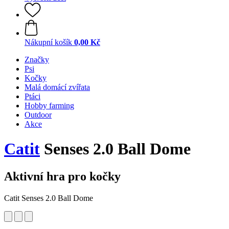
Nákupní košík
0,00 Kč
Značky
Psi
Kočky
Malá domácí zvířata
Ptáci
Hobby farming
Outdoor
Akce
Catit
Senses 2.0 Ball Dome
Aktivní hra pro kočky
Catit Senses 2.0 Ball Dome