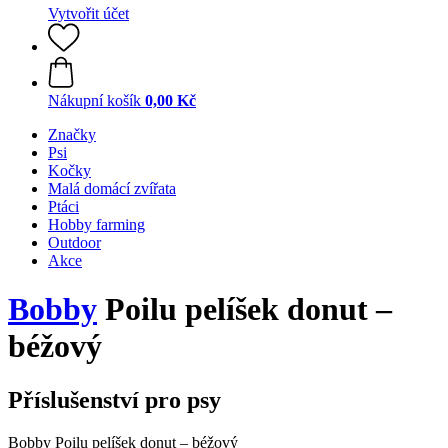
Vytvořit účet
Nákupní košík
0,00 Kč
Značky
Psi
Kočky
Malá domácí zvířata
Ptáci
Hobby farming
Outdoor
Akce
Bobby
Poilu pelíšek donut –
béžový
Příslušenství pro psy
Bobby Poilu pelíšek donut – béžový