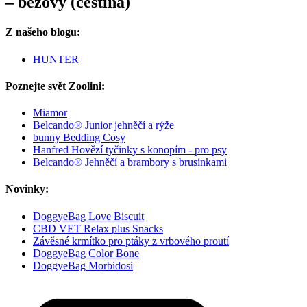
– béžový (čeština)
Z našeho blogu:
HUNTER
Poznejte svět Zoolini:
Miamor
Belcando® Junior jehněčí a rýže
bunny Bedding Cosy
Hanfred Hovězí tyčinky s konopím - pro psy
Belcando® Jehněčí a brambory s brusinkami
Novinky:
DoggyeBag Love Biscuit
CBD VET Relax plus Snacks
Závěsné krmítko pro ptáky z vrbového proutí
DoggyeBag Color Bone
DoggyeBag Morbidosi