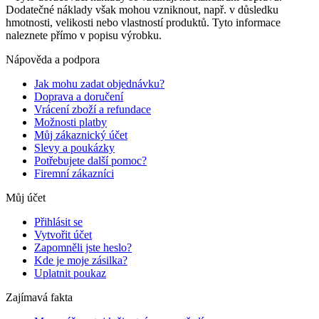
Dodatečné náklady však mohou vzniknout, např. v důsledku
hmotnosti, velikosti nebo vlastností produktů. Tyto informace
naleznete přímo v popisu výrobku.
Nápověda a podpora
Jak mohu zadat objednávku?
Doprava a doručení
Vrácení zboží a refundace
Možnosti platby
Můj zákaznický účet
Slevy a poukázky
Potřebujete další pomoc?
Firemní zákazníci
Můj účet
Přihlásit se
Vytvořit účet
Zapomněli jste heslo?
Kde je moje zásilka?
Uplatnit poukaz
Zajímavá fakta