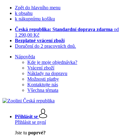
Zpět do hlavního menu
k obsahu
k nákupnímu košíku
Česká republika: Standardní doprava zdarma
od
1 290,00 Kč
Bezplatné vrácení zboží
Doručení do 2 pracovních dnů.
Nápověda
Kde je moje objednávka?
Vrácení zboží
Náklady na dopravu
Možnosti platby
Kontaktujte nás
Všechna témata
Přihlásit se
Přihlásit se nyní
Jste tu
poprvé?