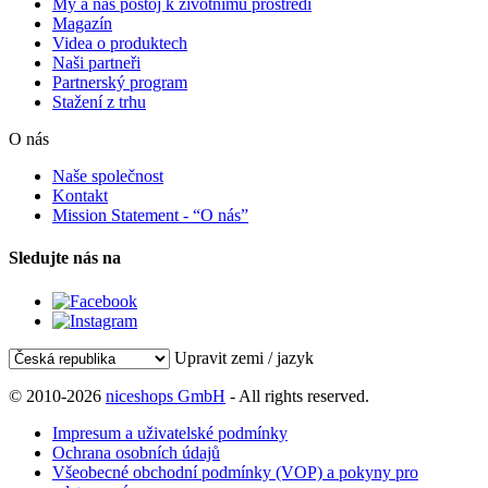
My a náš postoj k životnímu prostředí
Magazín
Videa o produktech
Naši partneři
Partnerský program
Stažení z trhu
O nás
Naše společnost
Kontakt
Mission Statement - “O nás”
Sledujte nás na
Upravit zemi / jazyk
© 2010-2026
niceshops GmbH
- All rights reserved.
Impresum a uživatelské podmínky
Ochrana osobních údajů
Všeobecné obchodní podmínky (VOP) a pokyny pro