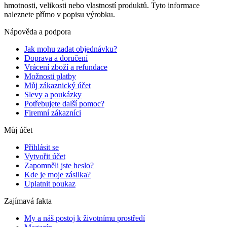
hmotnosti, velikosti nebo vlastností produktů. Tyto informace
naleznete přímo v popisu výrobku.
Nápověda a podpora
Jak mohu zadat objednávku?
Doprava a doručení
Vrácení zboží a refundace
Možnosti platby
Můj zákaznický účet
Slevy a poukázky
Potřebujete další pomoc?
Firemní zákazníci
Můj účet
Přihlásit se
Vytvořit účet
Zapomněli jste heslo?
Kde je moje zásilka?
Uplatnit poukaz
Zajímavá fakta
My a náš postoj k životnímu prostředí