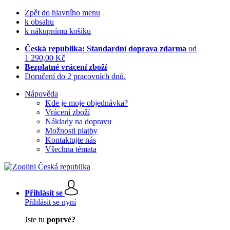
Zpět do hlavního menu
k obsahu
k nákupnímu košíku
Česká republika: Standardní doprava zdarma
od
1 290,00 Kč
Bezplatné vrácení zboží
Doručení do 2 pracovních dnů.
Nápověda
Kde je moje objednávka?
Vrácení zboží
Náklady na dopravu
Možnosti platby
Kontaktujte nás
Všechna témata
Přihlásit se
Přihlásit se nyní
Jste tu
poprvé?