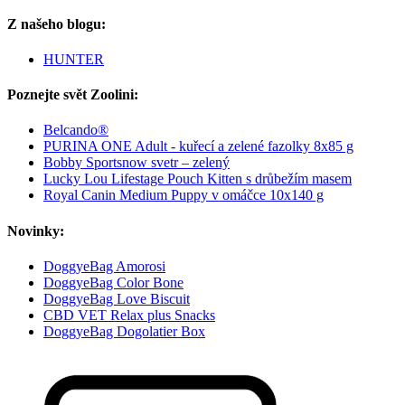
Z našeho blogu:
HUNTER
Poznejte svět Zoolini:
Belcando®
PURINA ONE Adult - kuřecí a zelené fazolky 8x85 g
Bobby Sportsnow svetr – zelený
Lucky Lou Lifestage Pouch Kitten s drůbežím masem
Royal Canin Medium Puppy v omáčce 10x140 g
Novinky:
DoggyeBag Amorosi
DoggyeBag Color Bone
DoggyeBag Love Biscuit
CBD VET Relax plus Snacks
DoggyeBag Dogolatier Box