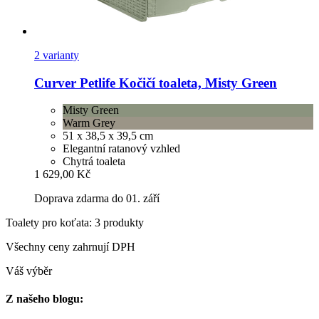
2 varianty
Curver Petlife
Kočičí toaleta, Misty Green
Misty Green
Warm Grey
51 x 38,5 x 39,5 cm
Elegantní ratanový vzhled
Chytrá toaleta
1 629,00 Kč
Doprava zdarma do 01. září
Toalety pro koťata: 3 produkty
Všechny ceny zahrnují DPH
Váš výběr
Z našeho blogu: