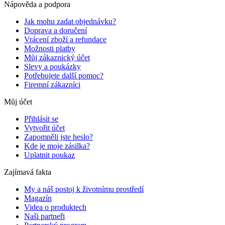
Nápověda a podpora
Jak mohu zadat objednávku?
Doprava a doručení
Vrácení zboží a refundace
Možnosti platby
Můj zákaznický účet
Slevy a poukázky
Potřebujete další pomoc?
Firemní zákazníci
Můj účet
Přihlásit se
Vytvořit účet
Zapomněli jste heslo?
Kde je moje zásilka?
Uplatnit poukaz
Zajímavá fakta
My a náš postoj k životnímu prostředí
Magazín
Videa o produktech
Naši partneři