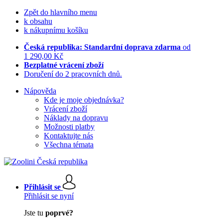
Zpět do hlavního menu
k obsahu
k nákupnímu košíku
Česká republika: Standardní doprava zdarma
od
1 290,00 Kč
Bezplatné vrácení zboží
Doručení do 2 pracovních dnů.
Nápověda
Kde je moje objednávka?
Vrácení zboží
Náklady na dopravu
Možnosti platby
Kontaktujte nás
Všechna témata
Přihlásit se
Přihlásit se nyní
Jste tu
poprvé?