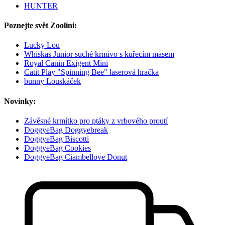
HUNTER
Poznejte svět Zoolini:
Lucky Lou
Whiskas Junior suché krmivo s kuřecím masem
Royal Canin Exigent Mini
Catit Play "Spinning Bee" laserová hračka
bunny Louskáček
Novinky:
Závěsné krmítko pro ptáky z vrbového proutí
DoggyeBag Doggyebreak
DoggyeBag Biscotti
DoggyeBag Cookies
DoggyeBag Ciambellove Donut