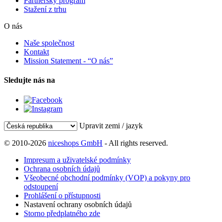
Partnerský program
Stažení z trhu
O nás
Naše společnost
Kontakt
Mission Statement - “O nás”
Sledujte nás na
Upravit zemi / jazyk
© 2010-2026
niceshops GmbH
- All rights reserved.
Impresum a uživatelské podmínky
Ochrana osobních údajů
Všeobecné obchodní podmínky (VOP) a pokyny pro
odstoupení
Prohlášení o přístupnosti
Nastavení ochrany osobních údajů
Storno předplatného zde