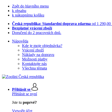
Zpět do hlavního menu
k obsahu
k nákupnímu košíku
Česká republika: Standardní doprava zdarma
od 1 290,00
Bezplatné vrácení zboží
Doručení do 2 pracovních dnů.
Nápověda
Kde je moje objednávka?
Vrácení zboží
Náklady na dopravu
Možnosti platby
Kontaktujte nás
Všechna témata
Přihlásit se
Přihlásit se nyní
Jste tu
poprvé?
Vytvořit účet