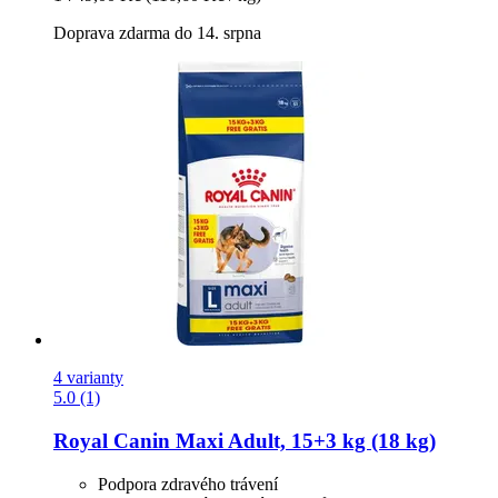
Doprava zdarma do 14. srpna
4 varianty
5.0 (1)
Royal Canin
Maxi Adult, 15+3 kg (18 kg)
Podpora zdravého trávení