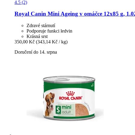
4.5 (2)
Royal Canin
Mini Ageing v omáčce 12x85 g, 1.0
Zdravé stárnutí
Podporuje funkci ledvin
Krásná srst
350,00 Kč
(343,14 Kč / kg)
Doručení do 14. srpna