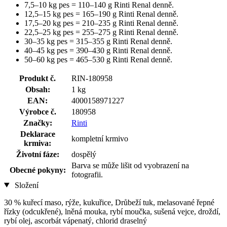
7,5–10 kg pes = 110–140 g Rinti Renal denně.
12,5–15 kg pes = 165–190 g Rinti Renal denně.
17,5–20 kg pes = 210–235 g Rinti Renal denně.
22,5–25 kg pes = 255–275 g Rinti Renal denně.
30–35 kg pes = 315–355 g Rinti Renal denně.
40–45 kg pes = 390–430 g Rinti Renal denně.
50–60 kg pes = 465–530 g Rinti Renal denně.
Produkt č.
RIN-180958
Obsah:
1 kg
EAN:
4000158971227
Výrobce č.
180958
Značky:
Rinti
Deklarace
kompletní krmivo
krmiva:
Životní fáze:
dospělý
Barva se může lišit od vyobrazení na
Obecné pokyny:
fotografii.
Složení
30 % kuřecí maso, rýže, kukuřice, Drůbeží tuk, melasované řepné
řízky (odcukřené), lněná mouka, rybí moučka, sušená vejce, droždí,
rybí olej, ascorbát vápenatý, chlorid draselný