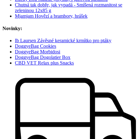
Chutná tak dobře, jak vypadá - Smíšená rozmanitost se
zeleninou 12x85 g
Mjamjam Hovězí a brambory, hrášek
Novinky:
Ib Laursen Závěsné keramické krmítko pro ptáky
DoggyeBag Cookies
DoggyeBag Morbidosi
DoggyeBag Dogolatier Box
CBD VET Relax plus Snacks