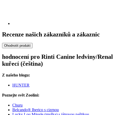
Recenze našich zákazníků a zákaznic
Ohodnotit produkt
hodnocení pro Rinti Canine ledviny/Renal
kuřecí (čeština)
Z našeho blogu:
HUNTER
Poznejte svět Zoolini:
Churu
Belcando® Iberico s cizrnou
Lucky Lou Mäusle (myška) s játrovou paštikou