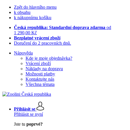
Zpět do hlavního menu
k obsahu
k nákupnímu košíku
Česká republika: Standardní doprava zdarma
od
1 290,00 Kč
Bezplatné vrácení zboží
Doručení do 2 pracovních dnů.
Nápověda
Kde je moje objednávka?
Vrácení zboží
Náklady na dopravu
Možnosti platby
Kontaktujte nás
Všechna témata
Přihlásit se
Přihlásit se nyní
Jste tu
poprvé?