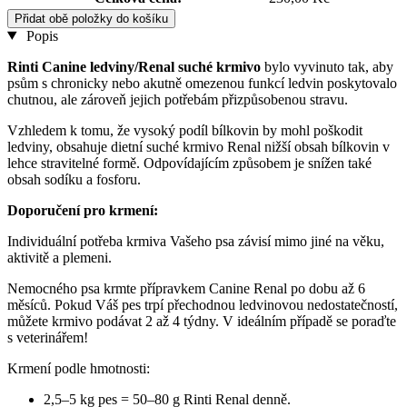
Přidat obě položky do košíku
Popis
Rinti Canine ledviny/Renal suché krmivo
bylo vyvinuto tak, aby
psům s chronicky nebo akutně omezenou funkcí ledvin poskytovalo
chutnou, ale zároveň jejich potřebám přizpůsobenou stravu.
Vzhledem k tomu, že vysoký podíl bílkovin by mohl poškodit
ledviny, obsahuje dietní suché krmivo Renal nižší obsah bílkovin v
lehce stravitelné formě. Odpovídajícím způsobem je snížen také
obsah sodíku a fosforu.
Doporučení pro krmení:
Individuální potřeba krmiva Vašeho psa závisí mimo jiné na věku,
aktivitě a plemeni.
Nemocného psa krmte přípravkem Canine Renal po dobu až 6
měsíců. Pokud Váš pes trpí přechodnou ledvinovou nedostatečností,
můžete krmivo podávat 2 až 4 týdny. V ideálním případě se poraďte
s veterinářem!
Krmení podle hmotnosti:
2,5–5 kg pes = 50–80 g Rinti Renal denně.