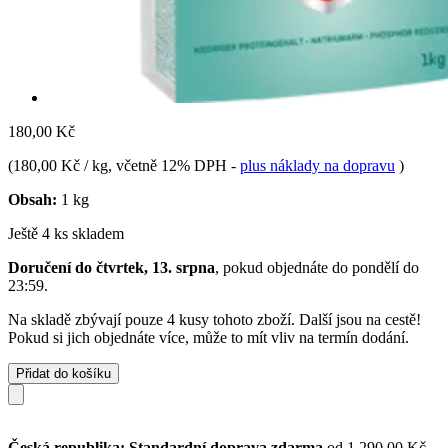
180,00 Kč
(
180,00 Kč / kg
, včetně 12% DPH
-
plus náklady na dopravu
)
Obsah:
1 kg
Ještě 4 ks skladem
Doručení do čtvrtek, 13. srpna
, pokud objednáte do
pondělí do
23:59
.
Na skladě zbývají pouze 4 kusy tohoto zboží. Další jsou na cestě!
Pokud si jich objednáte více, může to mít vliv na termín dodání.
Přidat do košíku
Česká republika: Standardní doprava zdarma
od 1 290,00 Kč