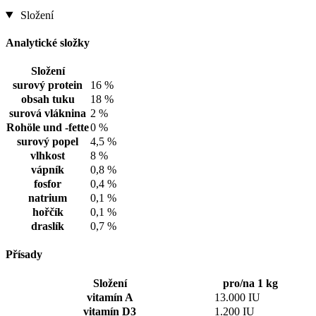
Složení
Analytické složky
Složení
surový protein
16 %
obsah tuku
18 %
surová vláknina
2 %
Rohöle und -fette
0 %
surový popel
4,5 %
vlhkost
8 %
vápník
0,8 %
fosfor
0,4 %
natrium
0,1 %
hořčík
0,1 %
draslík
0,7 %
Přísady
Složení
pro/na 1 kg
vitamín A
13.000 IU
vitamín D3
1.200 IU