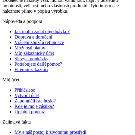
Dodatečné náklady však mohou vzniknout, např. v důsledku
hmotnosti, velikosti nebo vlastností produktů. Tyto informace
naleznete přímo v popisu výrobku.
Nápověda a podpora
Jak mohu zadat objednávku?
Doprava a doručení
Vrácení zboží a refundace
Možnosti platby
Můj zákaznický účet
Slevy a poukázky
Potřebujete další pomoc?
Firemní zákazníci
Můj účet
Přihlásit se
Vytvořit účet
Zapomněli jste heslo?
Kde je moje zásilka?
Uplatnit poukaz
Zajímavá fakta
My a náš postoj k životnímu prostředí