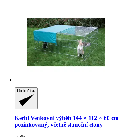
Do košíku
Kerbl
Venkovní výběh 144 × 112 × 60 cm
pozinkovaný, včetně sluneční clony
-25%