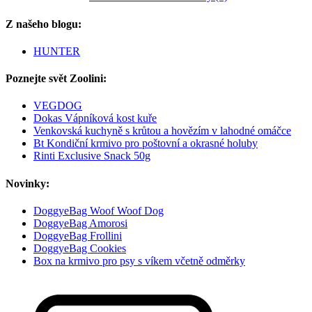
Z našeho blogu:
HUNTER
Poznejte svět Zoolini:
VEGDOG
Dokas Vápníková kost kuře
Venkovská kuchyně s krůtou a hovězím v lahodné omáčce
Bt Kondiční krmivo pro poštovní a okrasné holuby
Rinti Exclusive Snack 50g
Novinky:
DoggyeBag Woof Woof Dog
DoggyeBag Amorosi
DoggyeBag Frollini
DoggyeBag Cookies
Box na krmivo pro psy s víkem včetně odměrky