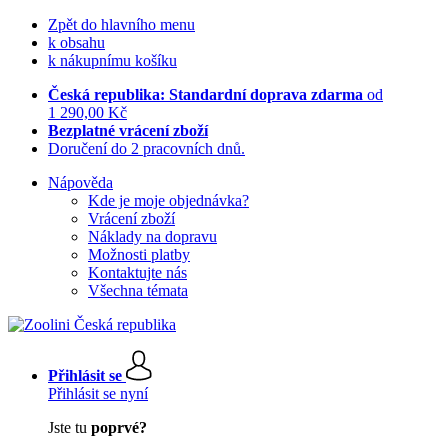
Zpět do hlavního menu
k obsahu
k nákupnímu košíku
Česká republika: Standardní doprava zdarma
od
1 290,00 Kč
Bezplatné vrácení zboží
Doručení do 2 pracovních dnů.
Nápověda
Kde je moje objednávka?
Vrácení zboží
Náklady na dopravu
Možnosti platby
Kontaktujte nás
Všechna témata
Přihlásit se
Přihlásit se nyní
Jste tu
poprvé?