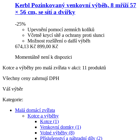
Kerbl
Pozinkovaný venkovní výběh, 8 mříží 57
× 56 cm, se sítí a dvířky
-25%
Upevnění pomocí zemních kolíků
Včetně krycí sítě a ochrany proti slunci
Možnost rozšíření o další výběh
674,13 Kč
899,00 Kč
Momentálně není k dispozici
Kotce a výběhy pro malá zvířata v akci: 11 produktů
Všechny ceny zahrnují DPH
Váš výběr
Kategorie:
Malá domácí zvířata
Kotce a výběhy
Kotce (1)
Venkovní domky (1)
Volné výběhy (8)
Příslušenství a náhradní díly (2)