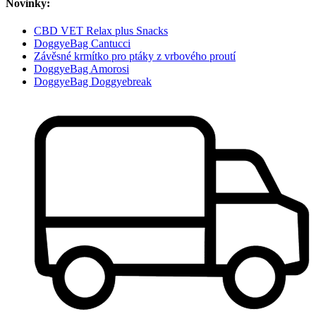
Novinky:
CBD VET Relax plus Snacks
DoggyeBag Cantucci
Závěsné krmítko pro ptáky z vrbového proutí
DoggyeBag Amorosi
DoggyeBag Doggyebreak