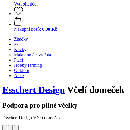
Vytvořit účet
Nákupní košík
0,00 Kč
Značky
Psi
Kočky
Malá domácí zvířata
Ptáci
Hobby farming
Outdoor
Akce
Esschert Design
Včelí domeček
Podpora pro pilné včelky
Esschert Design Včelí domeček