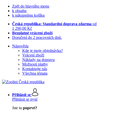
Zpět do hlavního menu
k obsahu
k nákupnímu košíku
Česká republika: Standardní doprava zdarma
od
1 290,00 Kč
Bezplatné vrácení zboží
Doručení do 2 pracovních dnů.
Nápověda
Kde je moje objednávka?
Vrácení zboží
Náklady na dopravu
Možnosti platby
Kontaktujte nás
Všechna témata
Přihlásit se
Přihlásit se nyní
Jste tu
poprvé?