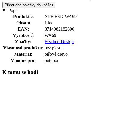
Přidat obě položky do košíku
Popis
Produkt č.
XPF-ESD-WA69
Obsah:
1 ks
EAN:
8714982182600
Výrobce č.
WA69
Značky:
Esschert Design
Vlastnosti produktu:
bez plastu
Materiál:
olšové dřevo
Vhodné pro:
outdoor
K tomu se hodí