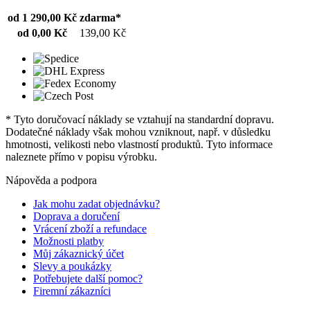
od 1 290,00 Kč
zdarma*
od 0,00 Kč
139,00 Kč
* Tyto doručovací náklady se vztahují na standardní dopravu.
Dodatečné náklady však mohou vzniknout, např. v důsledku
hmotnosti, velikosti nebo vlastností produktů. Tyto informace
naleznete přímo v popisu výrobku.
Nápověda a podpora
Jak mohu zadat objednávku?
Doprava a doručení
Vrácení zboží a refundace
Možnosti platby
Můj zákaznický účet
Slevy a poukázky
Potřebujete další pomoc?
Firemní zákazníci