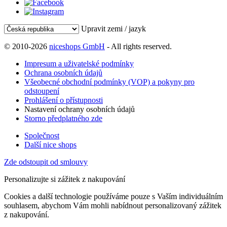
Upravit zemi / jazyk
© 2010-2026
niceshops GmbH
- All rights reserved.
Impresum a uživatelské podmínky
Ochrana osobních údajů
Všeobecné obchodní podmínky (VOP) a pokyny pro
odstoupení
Prohlášení o přístupnosti
Nastavení ochrany osobních údajů
Storno předplatného zde
Společnost
Další nice shops
Zde odstoupit od smlouvy
Personalizujte si zážitek z nakupování
Cookies a další technologie používáme pouze s Vaším individuálním
souhlasem, abychom Vám mohli nabídnout personalizovaný zážitek
z nakupování.