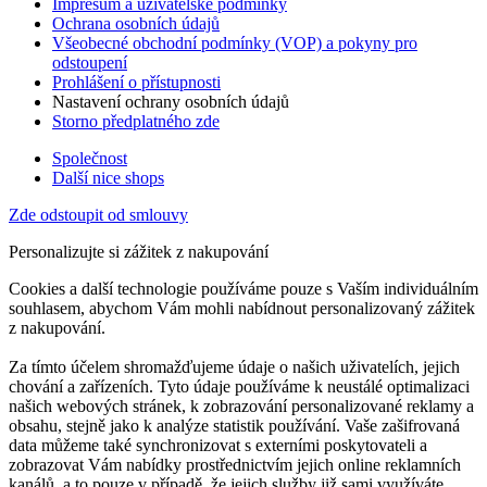
Impresum a uživatelské podmínky
Ochrana osobních údajů
Všeobecné obchodní podmínky (VOP) a pokyny pro
odstoupení
Prohlášení o přístupnosti
Nastavení ochrany osobních údajů
Storno předplatného zde
Společnost
Další nice shops
Zde odstoupit od smlouvy
Personalizujte si zážitek z nakupování
Cookies a další technologie používáme pouze s Vaším individuálním
souhlasem, abychom Vám mohli nabídnout personalizovaný zážitek
z nakupování.
Za tímto účelem shromažďujeme údaje o našich uživatelích, jejich
chování a zařízeních. Tyto údaje používáme k neustálé optimalizaci
našich webových stránek, k zobrazování personalizované reklamy a
obsahu, stejně jako k analýze statistik používání. Vaše zašifrovaná
data můžeme také synchronizovat s externími poskytovateli a
zobrazovat Vám nabídky prostřednictvím jejich online reklamních
kanálů, a to pouze v případě, že jejich služby již sami využíváte.