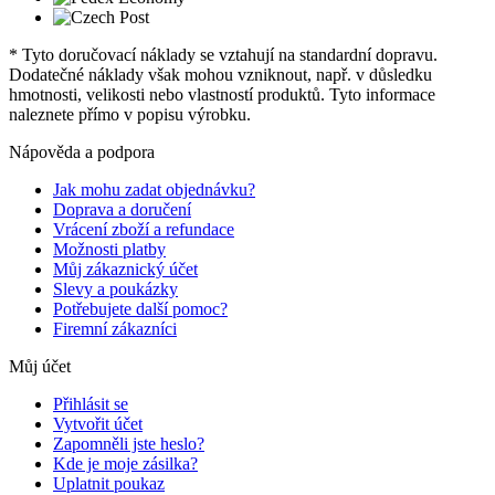
* Tyto doručovací náklady se vztahují na standardní dopravu.
Dodatečné náklady však mohou vzniknout, např. v důsledku
hmotnosti, velikosti nebo vlastností produktů. Tyto informace
naleznete přímo v popisu výrobku.
Nápověda a podpora
Jak mohu zadat objednávku?
Doprava a doručení
Vrácení zboží a refundace
Možnosti platby
Můj zákaznický účet
Slevy a poukázky
Potřebujete další pomoc?
Firemní zákazníci
Můj účet
Přihlásit se
Vytvořit účet
Zapomněli jste heslo?
Kde je moje zásilka?
Uplatnit poukaz