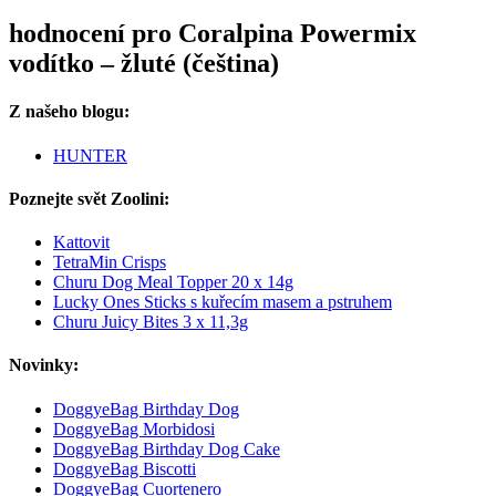
hodnocení pro Coralpina Powermix
vodítko – žluté (čeština)
Z našeho blogu:
HUNTER
Poznejte svět Zoolini:
Kattovit
TetraMin Crisps
Churu Dog Meal Topper 20 x 14g
Lucky Ones Sticks s kuřecím masem a pstruhem
Churu Juicy Bites 3 x 11,3g
Novinky:
DoggyeBag Birthday Dog
DoggyeBag Morbidosi
DoggyeBag Birthday Dog Cake
DoggyeBag Biscotti
DoggyeBag Cuortenero