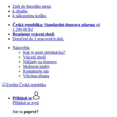
Zpět do hlavního menu
k obsahu
k nákupnímu košíku
Česká republika: Standardní doprava zdarma
od
1 290,00 Kč
Bezplatné vrácení zboží
Doručení do 2 pracovních dnů.
Nápověda
Kde je moje objednávka?
Vrácení zboží
Náklady na dopravu
Možnosti platby
Kontaktujte nás
Všechna témata
Přihlásit se
Přihlásit se nyní
Jste tu
poprvé?