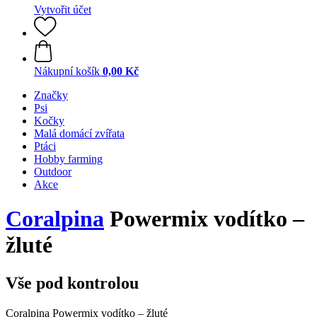
Vytvořit účet
Nákupní košík
0,00 Kč
Značky
Psi
Kočky
Malá domácí zvířata
Ptáci
Hobby farming
Outdoor
Akce
Coralpina
Powermix vodítko –
žluté
Vše pod kontrolou
Coralpina Powermix vodítko – žluté