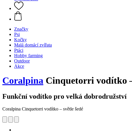
Značky
Psi
Kočky
Malá domácí zvířata
Ptáci
Hobby farming
Outdoor
Akce
Coralpina
Cinquetorri vodítko –
Funkční vodítko pro velká dobrodružství
Coralpina Cinquetorri vodítko – světle šedé