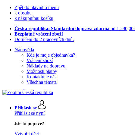
Zpět do hlavního menu
k obsahu
k nákupnímu košíku
Česká republika: Standardní doprava zdarma
od 1 290,00
Bezplatné vrácení zboží
Doručení do 2 pracovních dnů.
Nápověda
Kde je moje objednávka?
Vrácení zboží
Náklady na dopravu
Možnosti platby
Kontaktujte nás
Všechna témata
Přihlásit se
Přihlásit se nyní
Jste tu
poprvé?
Vytvořit účet