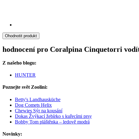
Ohodnotit produkt
hodnocení pro Coralpina Cinquetorri vodítk
Z našeho blogu:
HUNTER
Poznejte svět Zoolini:
Betty's Landhausküche
Dog Comets Helix
Chewies Sýr na kousání
Dokas Žvýkací žebírko s kuřecími prsy
Bobby Tom pláštěnka – ledově modrá
Novinky: