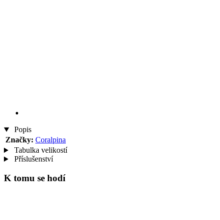
Popis
Značky:
Coralpina
Tabulka velikostí
Příslušenství
K tomu se hodí