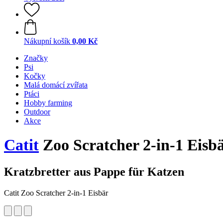
Nákupní košík
0,00 Kč
Značky
Psi
Kočky
Malá domácí zvířata
Ptáci
Hobby farming
Outdoor
Akce
Catit
Zoo Scratcher 2-in-1 Eisb
Kratzbretter aus Pappe für Katzen
Catit Zoo Scratcher 2-in-1 Eisbär