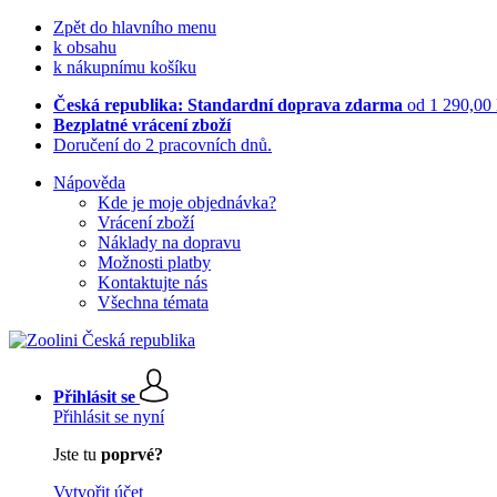
Zpět do hlavního menu
k obsahu
k nákupnímu košíku
Česká republika: Standardní doprava zdarma
od 1 290,00
Bezplatné vrácení zboží
Doručení do 2 pracovních dnů.
Nápověda
Kde je moje objednávka?
Vrácení zboží
Náklady na dopravu
Možnosti platby
Kontaktujte nás
Všechna témata
Přihlásit se
Přihlásit se nyní
Jste tu
poprvé?
Vytvořit účet