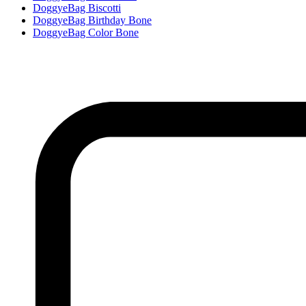
DoggyeBag Biscotti
DoggyeBag Birthday Bone
DoggyeBag Color Bone