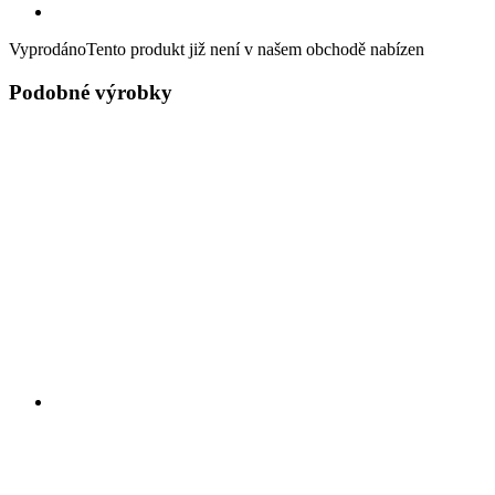
Vyprodáno
Tento produkt již není v našem obchodě nabízen
Podobné výrobky