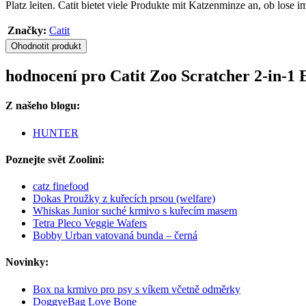
Platz leiten. Catit bietet viele Produkte mit Katzenminze an, ob lose
Značky:
Catit
Ohodnotit produkt
hodnocení pro Catit Zoo Scratcher 2-in-1 E
Z našeho blogu:
HUNTER
Poznejte svět Zoolini:
catz finefood
Dokas Proužky z kuřecích prsou (welfare)
Whiskas Junior suché krmivo s kuřecím masem
Tetra Pleco Veggie Wafers
Bobby Urban vatovaná bunda – černá
Novinky:
Box na krmivo pro psy s víkem včetně odměrky
DoggyeBag Love Bone